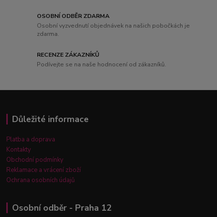
OSOBNÍ ODBĚR ZDARMA
Osobní vyzvednutí objednávek na našich pobočkách je
zdarma.
RECENZE ZÁKAZNÍKŮ
Podívejte se na naše hodnocení od zákazníků.
Důležité informace
Platba a doprava
Kontakty
Obchodní podmínky
Reklamace a vrácení zboží
Ochrana osobních údajů
Osobní odběr - Praha 12