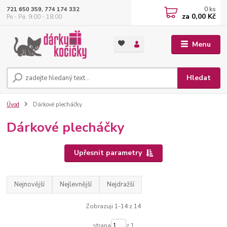
0
ks
721 650 359, 774 174 332
za
0,00 Kč
Po - Pá: 9:00 - 18:00
Menu
Hledat
Úvod
Dárkové plecháčky
Dárkové plecháčky
Upřesnit parametry
Nejnovější
Nejlevnější
Nejdražší
Zobrazuji 1-14 z 14
strana
z 1