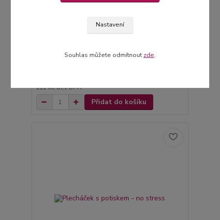
Nastavení
Souhlas můžete odmítnout
zde
.
Plecháček pro zamilované - láska
269 Kč
/
ks
Skladem 2 ks
222 Kč
bez DPH
Přidat do košíku