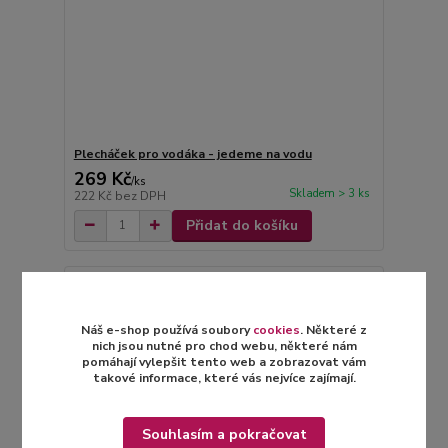
Plecháček pro vodáka - jedeme na vodu
269 Kč
/
ks
Skladem > 3 ks
222 Kč
bez DPH
Přidat do košíku
Náš e-shop používá soubory
cookies
. Některé z
nich jsou nutné pro chod webu, některé nám
pomáhají vylepšit tento web a zobrazovat vám
takové informace, které vás nejvíce zajímají.
Souhlasím a pokračovat