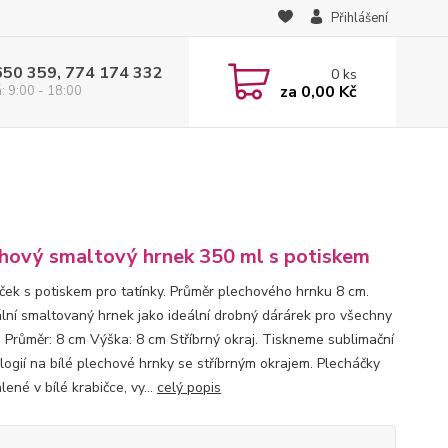
Přihlášení
650 359, 774 174 332
0
ks
za
0,00 Kč
: 9:00 - 18:00
hový smaltový hrnek 350 ml s potiskem
ček s potiskem pro tatínky. Průměr plechového hrnku 8 cm.
ální smaltovaný hrnek jako ideální drobný dárárek pro všechny
y. Průměr: 8 cm Výška: 8 cm Stříbrný okraj. Tiskneme sublimační
logií na bílé plechové hrnky se stříbrným okrajem. Plecháčky
lené v bílé krabičce, vy...
celý popis