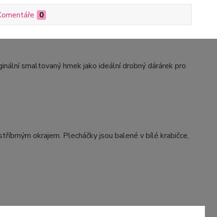
Komentáře
0
inální smaltovaný hrnek jako ideální drobný dárárek pro
stříbrným okrajem. Plecháčky jsou balené v bílé krabičce,