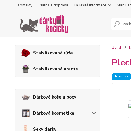
Kontakty
Platba a doprava
Důležité informace
Stabiliz
Úvod
D
Stabilizované růže
Plec
Stabilizované aranže
Novinka
Dárkové koše a boxy
Dárková kosmetika
Sexy dárky