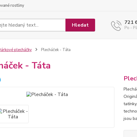
ované rostliny
721 
Hledat
Po - Pá
árkové plecháčky
Plecháček - Táta
háček - Táta
Plec
Plechá
Origin
tatínk
techno
jsou ba