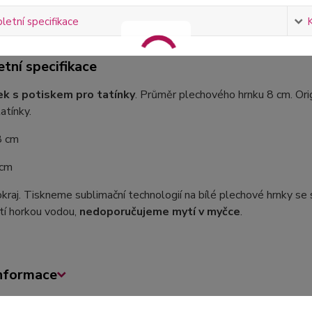
etní specifikace
tní specifikace
k s potiskem pro tatínky
. Průměr plechového hrnku 8 cm. Orig
atínky.
8 cm
 cm
okraj. Tiskneme sublimační technologií na bílé plechové hrnky se 
tí horkou vodou,
nedoporučujeme mytí v myčce
.
informace