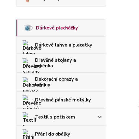
Dárkové plecháčky
Dárkové lahve a placatky
Dřevěné stojany a
prkénka
Dekorační obrazy a
hodiny
Dřevěné pánské motýlky
Textil s potiskem
Přání do obálky