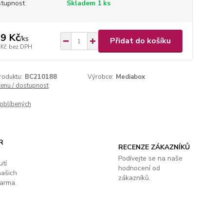
tupnost
Skladem 1 ks
9 Kč
/
ks
Přidat do košíku
 Kč
bez DPH
roduktu:
BC210188
Výrobce:
Mediabox
cenu / dostupnost
oblíbených
R
RECENZE ZÁKAZNÍKŮ
Podívejte se na naše
utí
hodnocení od
našich
zákazníků.
arma.