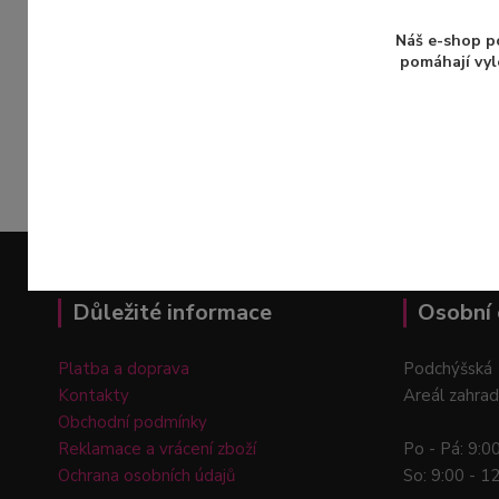
Při nákupu nad 1500Kč máte u nás
dopravu ZADARMO
a to se vyplatí!
Náš e-shop p
Zboží 
pomáhají vyl
Dárko
Osobní odběr
na pobočkách v Praze a
Průhonicích
ZDARMA
Důležité informace
Osobní 
Platba a doprava
Podchýšská 
Kontakty
Areál zahrad
Obchodní podmínky
Reklamace a vrácení zboží
Po - Pá: 9:0
Ochrana osobních údajů
So: 9:00 - 1