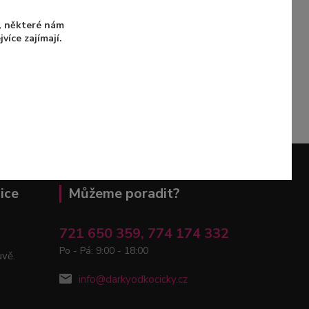
u, některé nám
íce zajímají.
ice
Můžeme poradit?
721 650 359, 774 174 332
Po - Pá: 9:00 - 18:00
uvě.
info@darkyodkocicky.cz