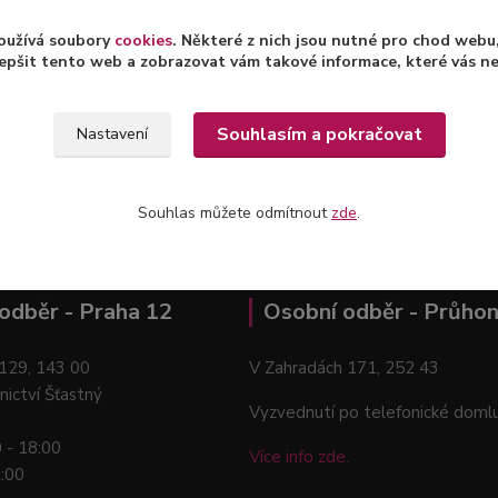
oužívá soubory
cookies
. Některé z nich jsou nutné pro chod web
zařazeno v kategoriích
epšit tento web a zobrazovat vám takové informace, které vás nejv
vé plecháčky
Souhlasím a pokračovat
Nastavení
Souhlas můžete odmítnout
zde
.
odběr - Praha 12
Osobní odběr - Průhon
129, 143 00
V Zahradách 171, 252 43
nictví Šťastný
Vyzvednutí po telefonické doml
0 - 18:00
Více info zde.
2:00