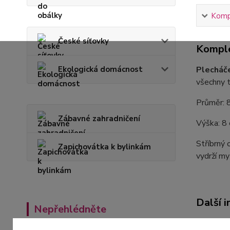
Kompl
České síťovky
Komple
Ekologická domácnost
Plecháče
všechny t
Průměr: 
Zábavné zahradničení
Výška: 8
Stříbrný 
Zapichovátka k bylinkám
vydrží my
Další 
Nepřehlédněte