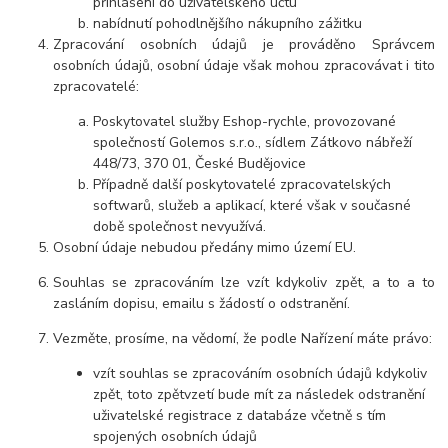
přihlášení do uživatelského účtu
nabídnutí pohodlnějšího nákupního zážitku
Zpracování osobních údajů je prováděno Správcem
osobních údajů, osobní údaje však mohou zpracovávat i tito
zpracovatelé:
Poskytovatel služby Eshop-rychle, provozované
společností Golemos s.r.o., sídlem Zátkovo nábřeží
448/73, 370 01, České Budějovice
Případně další poskytovatelé zpracovatelských
softwarů, služeb a aplikací, které však v současné
době společnost nevyužívá.
Osobní údaje nebudou předány mimo území EU.
Souhlas se zpracováním lze vzít kdykoliv zpět, a to a to
zasláním dopisu, emailu s žádostí o odstranění.
Vezměte, prosíme, na vědomí, že podle Nařízení máte právo:
vzít souhlas se zpracováním osobních údajů kdykoliv
zpět, toto zpětvzetí bude mít za následek odstranění
uživatelské registrace z databáze včetně s tím
spojených osobních údajů