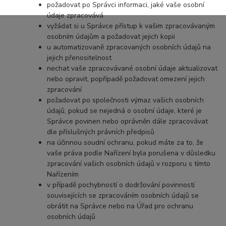
požadovat po Správci informaci, jaké vaše osobní
údaje zpracovává
vyžádat si u Správce přístup k vašim zpracovávaným
osobním údajům a požadovat jejich kopii
u automatizovaně zpracovaných osobních údajů na
jejich přenositelnost
nechat vaše zpracovávané osobní údaje aktualizovat
nebo opravit, popřípadě požadovat omezení jejich
zpracování
požadovat po společnosti výmaz vašich osobních
údajů, pokud se nejedná o osobní údaje, které je
Správce povinen nebo oprávněn dále zpracovávat
dle příslušných právních předpisů
na účinnou soudní ochranu, pokud máte za to, že
vaše práva podle Nařízení byla porušena v důsledku
zpracování vašich osobních údajů v rozporu s tímto
Nařízením
v případě pochybností o dodržování povinností
souvisejících se zpracováním osobních údajů se
obrátit na Správce nebo na Úřad pro ochranu
osobních údajů