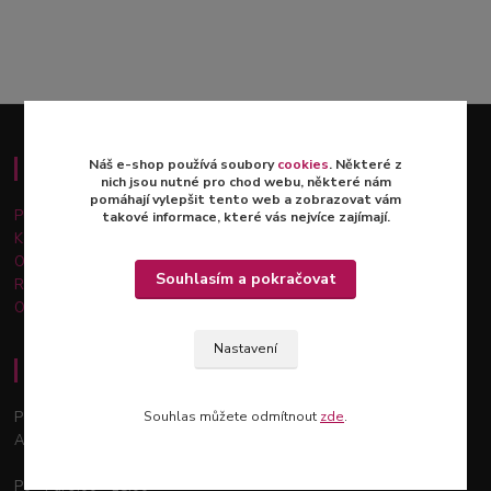
Náš e-shop používá soubory
cookies
. Některé z
Důležité informace
nich jsou nutné pro chod webu, některé nám
pomáhají vylepšit tento web a zobrazovat vám
Platba a doprava
takové informace, které vás nejvíce zajímají.
Kontakty
Obchodní podmínky
Souhlasím a pokračovat
Reklamace a vrácení zboží
Ochrana osobních údajů
Nastavení
Osobní odběr - Praha 12
Podchýšská 129, 143 00
Souhlas můžete odmítnout
zde
.
Areál zahradnictví Šťastný
Po - Pá: 9:00 - 18:00