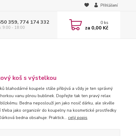
Přihlášení
650 359, 774 174 332
0
ks
za
0,00 Kč
: 9:00 - 18:00
ový koš s výstelkou
íků blahodárné koupele stále přibývá a vždy je ten správný
 horkou vanu plnou bublinek. Dopřejte tak ten pravý relax
blízkému. Bedna neposlouží jen jako nosič dárku, ale skvěle
í třeba jako organizér do koupelny na kosmetické prostředky
Dárková bedna obsahuje: Praktick...
celý popis