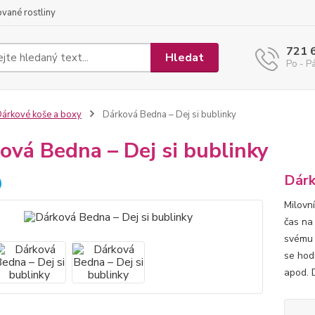
ované rostliny
721 
Hledat
Po - Pá
árkové koše a boxy
Dárková Bedna – Dej si bublinky
ová Bedna – Dej si bublinky
Dárk
Milovn
čas na
svému 
se hod
apod. 