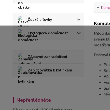
Kompl
České síťovky
Komple
Ekologická domácnost
Milovníků
svému blí
prostřed
Dárková 
Zábavné zahradničení
Pra
Zapichovátka k bylinkám
Set
Pěn
Von
Spr
Mýd
Nepřehlédněte