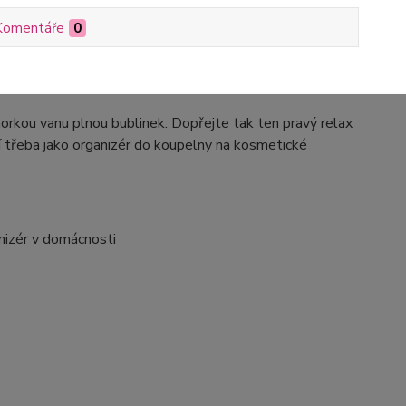
Komentáře
0
horkou vanu plnou bublinek. Dopřejte tak ten pravý relax
í třeba jako organizér do koupelny na kosmetické
anizér v domácnosti