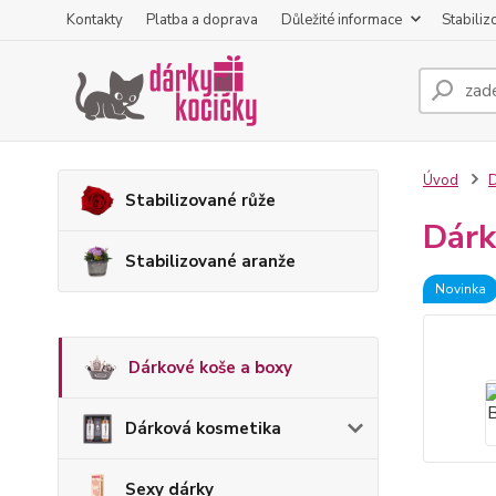
Kontakty
Platba a doprava
Důležité informace
Stabiliz
Úvod
D
Stabilizované růže
Dárk
Stabilizované aranže
Novinka
Dárkové koše a boxy
Dárková kosmetika
Sexy dárky