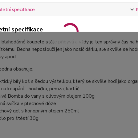
etní specifikace
tní specifikace
 blahodárné koupele stále přibývá a vždy je ten správný čas na 
zkému. Bedna neposlouží jen jako nosič dárku, ale skvěle se hod
ky apod.
bedna obsahuje:
ktický bílý koš s šedou výstelkou, který se skvěle hodí jako org
 na koupání – houbička, pemza, kartáč
ivá Bomba do vany s olivovým olejem 100g
ná svíčka v plechové dóze
chový gel s konopným olejem 250ml
lo pro štěstí 30g