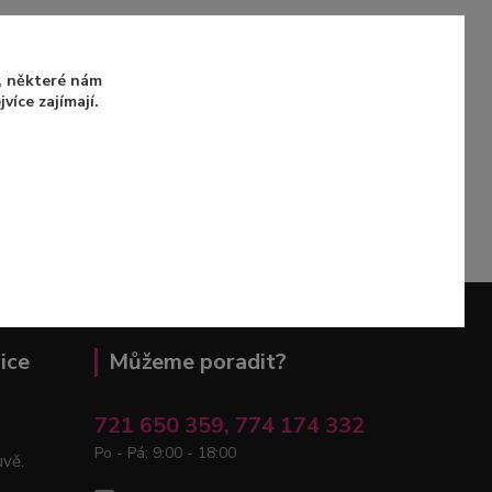
u, některé nám
íce zajímají.
ice
Můžeme poradit?
721 650 359, 774 174 332
Po - Pá: 9:00 - 18:00
uvě.