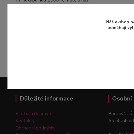
Při nákupu nad 1500Kč máte u nás
dopravu ZADARMO
a to se vyplatí!
Další 
Náš e-shop p
Osobní odběr
na pobočkách v Praze a
pomáhají vyl
Průhonicích
ZDARMA
Zboží 
Dárko
Důležité informace
Osobní 
Platba a doprava
Podchýšská 
Kontakty
Areál zahrad
Obchodní podmínky