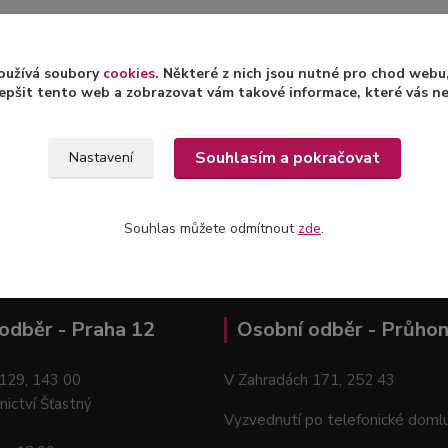
informace
oužívá soubory
cookies
. Některé z nich jsou nutné pro chod web
epšit tento web a zobrazovat vám takové informace, které vás nejv
zařazeno v kategoriích
Souhlasím a pokračovat
Nastavení
vé koše a boxy
Souhlas můžete odmítnout
zde
.
odběr - Praha 12
Osobní odběr - Průhon
129, 143 00
V Zahradách 171, 252 43
nictví Šťastný
Vyzvednutí po telefonické doml