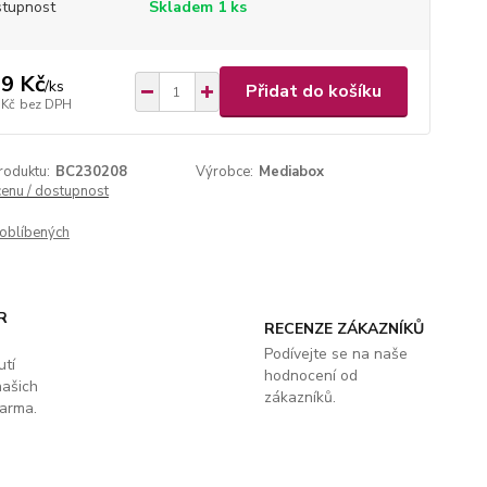
tupnost
Skladem 1 ks
9 Kč
/
ks
Přidat do košíku
 Kč
bez DPH
roduktu:
BC230208
Výrobce:
Mediabox
cenu / dostupnost
oblíbených
R
RECENZE ZÁKAZNÍKŮ
Podívejte se na naše
utí
hodnocení od
našich
zákazníků.
arma.