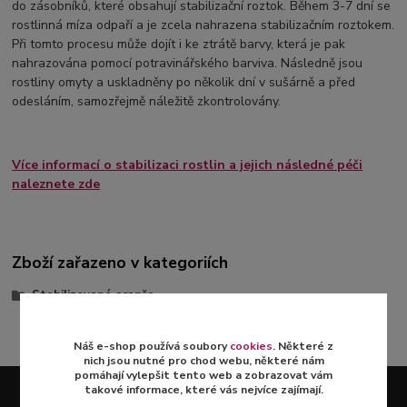
do zásobníků, které obsahují stabilizační roztok. Během 3-7 dní se
rostlinná míza odpaří a je zcela nahrazena stabilizačním roztokem.
Při tomto procesu může dojít i ke ztrátě barvy, která je pak
nahrazována pomocí potravinářského barviva. Následně jsou
rostliny omyty a uskladněny po několik dní v sušárně a před
odesláním, samozřejmě náležitě zkontrolovány.
Více informací o stabilizaci rostlin a jejich následné péči
naleznete zde
Zboží zařazeno v kategoriích
Stabilizované aranže
Náš e-shop používá soubory
cookies
. Některé z
nich jsou nutné pro chod webu, některé nám
pomáhají vylepšit tento web a zobrazovat vám
takové informace, které vás nejvíce zajímají.