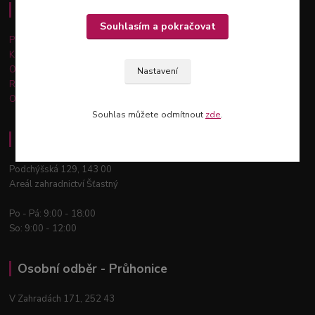
Důležité informace
Souhlasím a pokračovat
Platba a doprava
Kontakty
Obchodní podmínky
Nastavení
Reklamace a vrácení zboží
Ochrana osobních údajů
Souhlas můžete odmítnout
zde
.
Osobní odběr - Praha 12
Podchýšská 129, 143 00
Areál zahradnictví Šťastný
Po - Pá: 9:00 - 18:00
So: 9:00 - 12:00
Osobní odběr - Průhonice
V Zahradách 171, 252 43