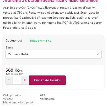
Aranžmá 3x stabilizovaná růže v nízké keramice
Aranže z pravých "živých" stabilizovaných rostlin si zachovají stejný
vzhled až 730 dní. Rostliny jsou ošetřeny tzv. stabilizací. Stabilizace je
proces, který zachovává přirozenou čerstvost našich rostlin a zároveň
udržuje jejich brilantní barvy po mnoho let. POPIS: Výběr z mnoha barev
Fotografie ...
celý popis
Dostupnost
Skladem > 3 ks
Barva
569 Kč
/
ks
470 Kč
bez DPH
Přidat do košíku
Číslo produktu:
613
Výrobce:
Verdissimo
Hlídat cenu / dostupnost