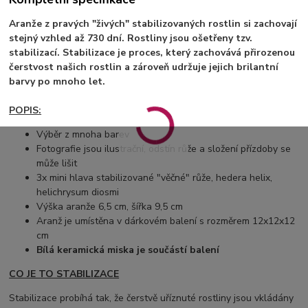
Aranže z pravých "živých" stabilizovaných rostlin si zachovají
stejný vzhled až 730 dní. Rostliny jsou ošetřeny tzv.
stabilizací. Stabilizace je proces, který zachovává přirozenou
čerstvost našich rostlin a zároveň udržuje jejich brilantní
barvy po mnoho let.
POPIS:
Výběr z mnoha barev
Fotografie jsou ilustrační, odstín růže a složení přízdoby se
může lišit
3x mini hlava stabilizované "věčné" růže, hedera helix,
helichrysum diosmi
Výška aranže 6,5 cm, šířka 9,5 cm
Aranž je umístěna v dárkovém balení s rozměrem 12x12x12
cm
Bílá keramická miska je součástí balení
CO JE TO STABILIZACE
Stabilizace probíhá tak, že čerstvě uříznuté rostliny jsou vkládány