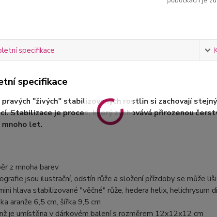
pobočkách je zd
etní specifikace
tní specifikace
 pravých "živých" stabilizovaných rostlin si zachovají stejný
ací. Stabilizace je proces, který zachovává přirozenou čerstv
 mnoho let.
ěr z mnoha barev
ografie jsou ilustrační, odstín růže a složení přízdoby se může liši
mini hlava stabilizované "věčné" růže, hedera helix, helichrysum d
ka aranže 6,5 cm, šířka 9,5 cm
nž je umístěna v dárkovém balení s rozměrem 12x12x12 cm