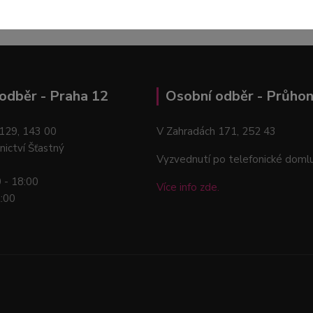
odběr - Praha 12
Osobní odběr - Průhon
129, 143 00
V Zahradách 171, 252 43
nictví Šťastný
Vyzvednutí po telefonické doml
0 - 18:00
Více info zde.
2:00