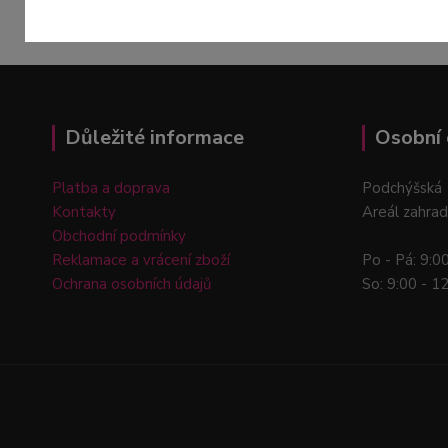
Důležité informace
Osobní 
Platba a doprava
Podchýšská 
Kontakty
Areál zahrad
Obchodní podmínky
Reklamace a vrácení zboží
Po - Pá: 9:0
Ochrana osobních údajů
So: 9:00 - 1