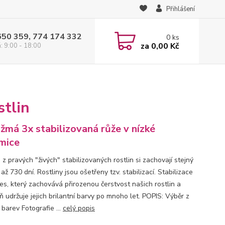
Přihlášení
650 359, 774 174 332
0
ks
za
0,00 Kč
: 9:00 - 18:00
stlin
žmá 3x stabilizovaná růže v nízké
mice
z pravých "živých" stabilizovaných rostlin si zachovají stejný
až 730 dní. Rostliny jsou ošetřeny tzv. stabilizací. Stabilizace
ces, který zachovává přirozenou čerstvost našich rostlin a
 udržuje jejich brilantní barvy po mnoho let. POPIS: Výběr z
barev Fotografie ...
celý popis