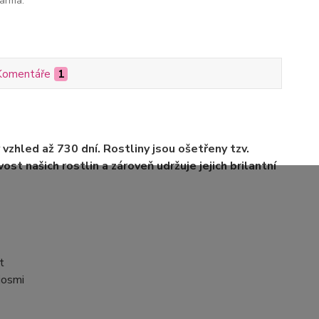
arma.
Komentáře
1
 vzhled až 730 dní. Rostliny jsou ošetřeny tzv.
ost našich rostlin a zároveň udržuje jejich brilantní
t
iosmi