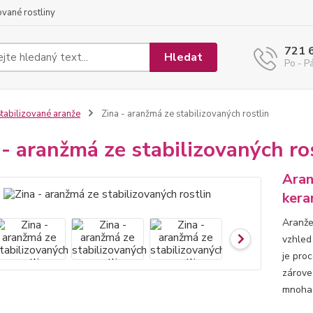
ované rostliny
721 
Hledat
Po - Pá
tabilizované aranže
Zina - aranžmá ze stabilizovaných rostlin
 - aranžmá ze stabilizovaných ro
Aran
kera
Aranže 
vzhled 
je pro
zároveň
mnoha 