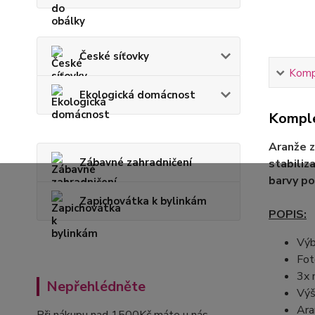
České síťovky
Kompl
Ekologická domácnost
Komple
Aranže z
Zábavné zahradničení
stabiliz
barvy po
Zapichovátka k bylinkám
POPIS:
Výb
Fot
3x 
Nepřehlédněte
Výš
Ara