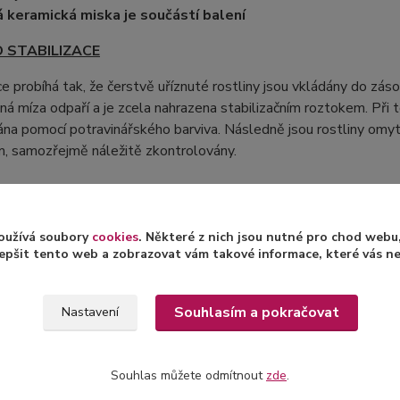
á keramická miska je součástí balení
O STABILIZACE
ce probíhá tak, že čerstvě uříznuté rostliny jsou vkládány do zás
nná míza odpaří a je zcela nahrazena stabilizačním roztokem. Při 
na pomocí potravinářského barviva. Následně jsou rostliny omyt
m, samozřejmě náležitě zkontrolovány.
ormací o stabilizaci rostlin a jejich následné péči naleznet
oužívá soubory
cookies
. Některé z nich jsou nutné pro chod web
epšit tento web a zobrazovat vám takové informace, které vás nejv
Souhlasím a pokračovat
Nastavení
zařazeno v kategoriích
Souhlas můžete odmítnout
zde
.
lizované aranže