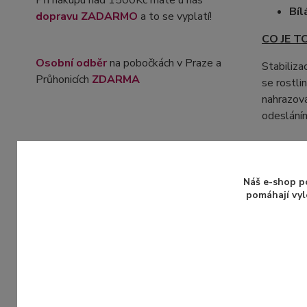
Při nákupu nad 1500Kč máte u nás
Bíl
dopravu ZADARMO
a to se vyplatí!
CO JE T
Osobní odběr
na pobočkách v Praze a
Stabiliza
Průhonicích
ZDARMA
se rostli
nahrazová
odeslání
Více inf
Náš e-shop p
pomáhají vyl
Zboží 
Stabi