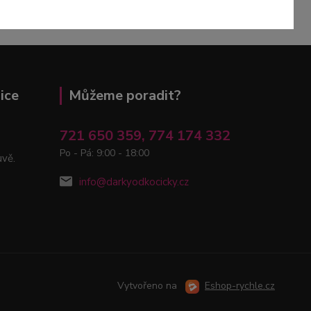
ice
Můžeme poradit?
721 650 359, 774 174 332
Po - Pá: 9:00 - 18:00
uvě.
info@darkyodkocicky.cz
Vytvořeno na
Eshop-rychle.cz