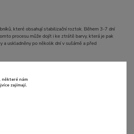
obníků, které obsahují stabilizační roztok. Během 3-7 dní
tomto procesu může dojít i ke ztrátě barvy, která je pak
y a uskladněny po několik dní v sušárně a před
e zde
u, některé nám
íce zajímají.