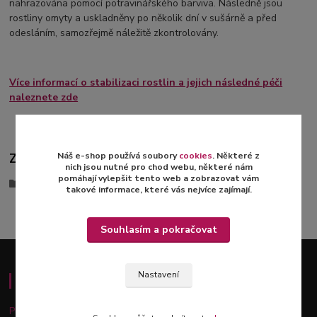
nahrazována pomocí potravinářského barviva. Následně jsou
rostliny omyty a uskladněny po několik dní v sušárně a před
odesláním, samozřejmě náležitě zkontrolovány.
Více informací o stabilizaci rostlin a jejich následné péči
naleznete zde
Náš e-shop používá soubory
cookies
. Některé z
Zboží zařazeno v kategoriích
nich jsou nutné pro chod webu, některé nám
pomáhají vylepšit tento web a zobrazovat vám
Stabilizované aranže
takové informace, které vás nejvíce zajímají.
Souhlasím a pokračovat
Nastavení
Důležité informace
Platba a doprava