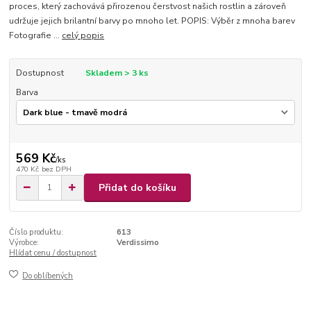
proces, který zachovává přirozenou čerstvost našich rostlin a zároveň
udržuje jejich brilantní barvy po mnoho let. POPIS: Výběr z mnoha barev
Fotografie ...
celý popis
Dostupnost
Skladem > 3 ks
Barva
569 Kč
/
ks
470 Kč
bez DPH
Přidat do košíku
Číslo produktu:
613
Výrobce:
Verdissimo
Hlídat cenu / dostupnost
Do oblíbených