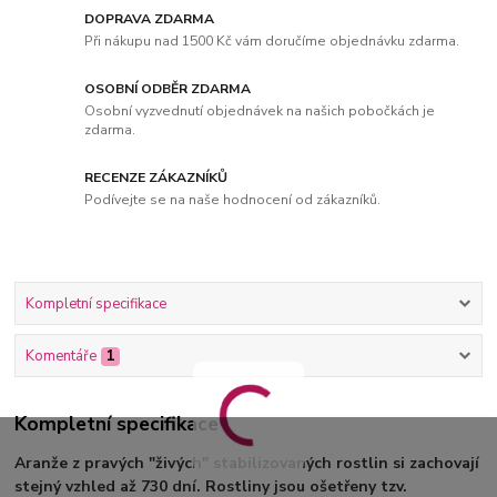
DOPRAVA ZDARMA
Při nákupu nad 1500 Kč vám doručíme objednávku zdarma.
OSOBNÍ ODBĚR ZDARMA
Osobní vyzvednutí objednávek na našich pobočkách je
zdarma.
RECENZE ZÁKAZNÍKŮ
Podívejte se na naše hodnocení od zákazníků.
Kompletní specifikace
Komentáře
1
Kompletní specifikace
Aranže z pravých "živých" stabilizovaných rostlin si zachovají
stejný vzhled až 730 dní. Rostliny jsou ošetřeny tzv.