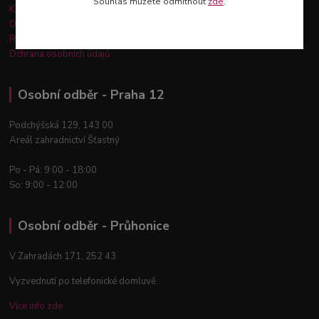
Souhlas můžete odmítnout
zde
.
Kontakty
Obchodní podmínky
Reklamace a vrácení zboží
Ochrana osobních údajů
Osobní odběr - Praha 12
Podchýšská 129, 143 00
Areál zahradnictví Šťastný
Po - Pá: 9:00 - 18:00
So: 9:00 - 12:00
Osobní odběr - Průhonice
V Zahradách 171, 252 43
Vyzvednutí po telefonické domluvě.
Více info zde.