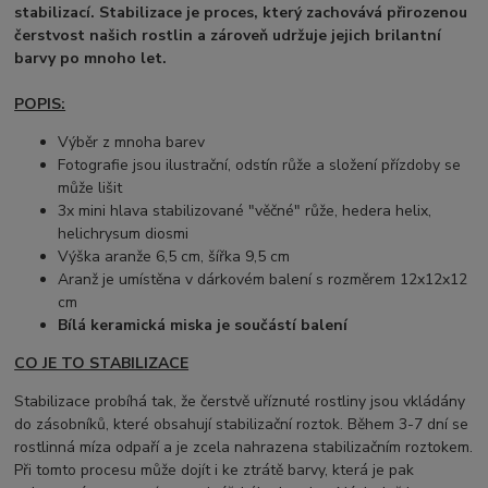
stabilizací. Stabilizace je proces, který zachovává přirozenou
čerstvost našich rostlin a zároveň udržuje jejich brilantní
barvy po mnoho let.
POPIS:
Výběr z mnoha barev
Fotografie jsou ilustrační, odstín růže a složení přízdoby se
může lišit
3x mini hlava stabilizované "věčné" růže, hedera helix,
helichrysum diosmi
Výška aranže 6,5 cm, šířka 9,5 cm
Aranž je umístěna v dárkovém balení s rozměrem 12x12x12
cm
Bílá keramická miska je součástí balení
CO JE TO STABILIZACE
Stabilizace probíhá tak, že čerstvě uříznuté rostliny jsou vkládány
do zásobníků, které obsahují stabilizační roztok. Během 3-7 dní se
rostlinná míza odpaří a je zcela nahrazena stabilizačním roztokem.
Při tomto procesu může dojít i ke ztrátě barvy, která je pak