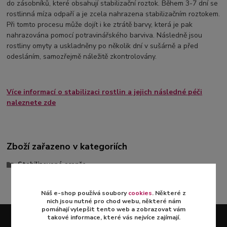
do zásobníků, které obsahují stabilizační roztok. Během 3-7 dní se
rostlinná míza odpaří a je zcela nahrazena stabilizačním roztokem.
Při tomto procesu může dojít i ke ztrátě barvy, která je pak
nahrazována pomocí potravinářského barviva. Následně jsou
rostliny omyty a uskladněny po několik dní v sušárně a před
odesláním, samozřejmě náležitě zkontrolovány.
Více informací o stabilizaci rostlin a jejich následné péči
naleznete zde
Zboží zařazeno v kategoriích
Stabilizované aranže
Náš e-shop používá soubory
cookies
. Některé z
nich jsou nutné pro chod webu, některé nám
pomáhají vylepšit tento web a zobrazovat vám
takové informace, které vás nejvíce zajímají.