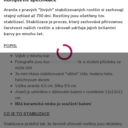
Aranže z pravých "živých" stabilizovaných rostlin si zachovají
stejný vzhled až 730 dní. Rostliny jsou ošetřeny tzv.
stabilizací. Stabilizace je proces, který zachovává přirozenou
čerstvost našich rostlin a zároveň udržuje jejich brilantní
barvy po mnoho let.
POPIS:
Výběr z mnoha barev
Fotografie jsou ilustrační, odstín růže a složení přízdoby se
může lišit
3x mini hlava stabilizované "věčné" růže, hedera helix,
helichrysum diosmi
Výška aranže 6,5 cm, šířka 9,5 cm
Aranž je umístěna v dárkovém balení s rozměrem 12x12x12
cm
Bílá keramická miska je součástí balení
CO JE TO STABILIZACE
Stabilizace probíhá tak, že čerstvě uříznuté rostliny jsou vkládány