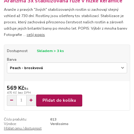
Aranžmá 3x stabilizovaná růže v nízké keramice
Aranže z pravých "živých" stabilizovaných rostlin si zachovají stejný
vzhled až 730 dní. Rostliny jsou ošetřeny tzv. stabilizací. Stabilizace je
proces, který zachovává přirozenou čerstvost našich rostlin a zároveň
udržuje jejich brilantní barvy po mnoho let. POPIS: Výběr z mnoha barev
Fotografie ...
celý popis
Dostupnost
Skladem > 3 ks
Barva
569 Kč
/
ks
470 Kč
bez DPH
Přidat do košíku
Číslo produktu:
613
Výrobce:
Verdissimo
Hlídat cenu / dostupnost