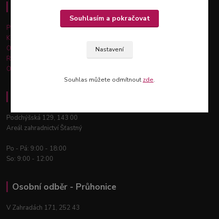
Důležité informace
Souhlasím a pokračovat
Platba a doprava
Kontakty
Obchodní podmínky
Nastavení
Reklamace a vrácení zboží
Ochrana osobních údajů
Souhlas můžete odmítnout
zde
.
Osobní odběr - Praha 12
Podchýšská 129, 143 00
Areál zahradnictví Šťastný
Po - Pá: 9:00 - 18:00
So: 9:00 - 12:00
Osobní odběr - Průhonice
V Zahradách 171, 252 43