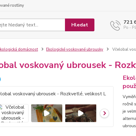
ované rostliny
721 
Hledat
Po - Pá
kologická domácnost
Ekologické voskované ubrousky
Včelobal vosk
obal voskovaný ubrousek - Rozkv
Ekol
použ
Vyměňt
ročně s
je vel
altern
ubrous