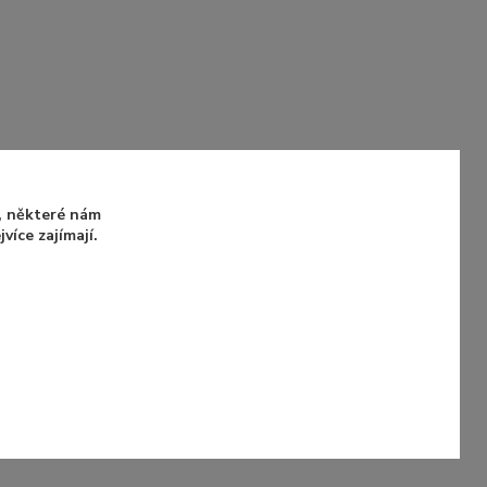
u, některé nám
íce zajímají.