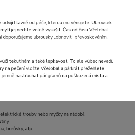
e odvíjí hlavně od péče, kterou mu věnujete. Ubrousek
mytí jej nechte volně vysušit. Čas od času Včelobal
vání doporučujeme ubrousky „obnovit“ převoskováním.
 vůči tekutinám a také lepkavost. To ale vůbec nevadí,
ry na pečení vložte Včelobal a párkrát přežehlete
 jemně nastrouhat pár gramů na poškozená místa a
 elektrické trouby nebo myčky na nádobí.
tiny.
a, borůvky, atp.