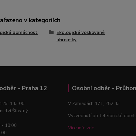
zařazeno v kategoriích
ogická domácnost
Ekologické voskované
ubrousky
odběr - Praha 12
Osobní odběr - Průhon
129, 143 00
V Zahradách 171, 252 43
nictví Šťastný
Vyzvednutí po telefonické doml
0 - 18:00
Více info zde.
2:00