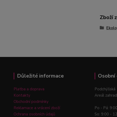
Zboží 
Ekol
Důležité informace
Osobní 
Platba a doprava
Podchýšská 
Kontakty
Areál zahrad
Obchodní podmínky
Reklamace a vrácení zboží
Po - Pá: 9:0
Ochrana osobních údajů
So: 9:00 - 1