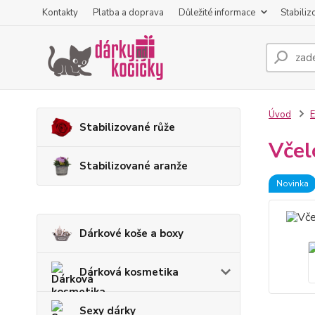
Kontakty
Platba a doprava
Důležité informace
Stabiliz
Úvod
E
Stabilizované růže
Včel
Stabilizované aranže
Novinka
Dárkové koše a boxy
Dárková kosmetika
Sexy dárky