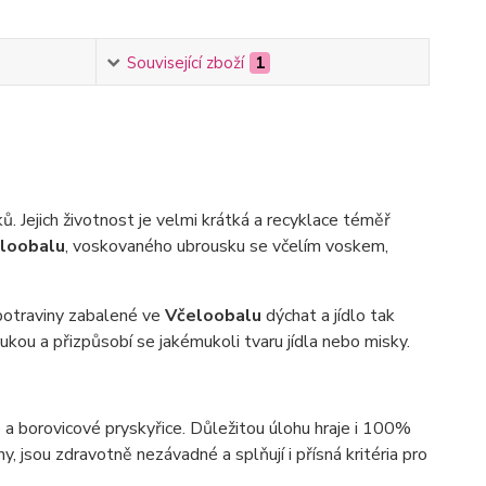
Související zboží
1
. Jejich životnost je velmi krátká a recyklace téměř
loobalu
, voskovaného ubrousku se včelím voskem,
potraviny zabalené ve
Včeloobalu
dýchat a jídlo tak
rukou a přizpůsobí se jakémukoli tvaru jídla nebo misky.
a borovicové pryskyřice. Důležitou úlohu hraje i 100%
 jsou zdravotně nezávadné a splňují i přísná kritéria pro