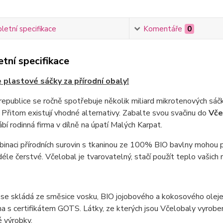
etní specifikace
Komentáře
0
tní specifikace
plastové sáčky za přírodní obaly!
epublice se ročně spotřebuje několik miliard mikrotenových sáčků
Přitom existují vhodné alternativy. Zabalte svou svačinu do
Vče
ábí rodinná firma v dílně na úpatí Malých Karpat.
inaci přírodních surovin s tkaninou ze 100% BIO bavlny mohou 
éle čerstvé. Včelobal je tvarovatelný, stačí použít teplo vašich 
se skládá ze směsice vosku, BIO jojobového a kokosového oleje 
a s certifikátem GOTS. Látky, ze kterých jsou Včelobaly vyrobeny,
é výrobky.