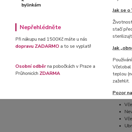
Jak se o
Životnost
Nepřehlédněte
stačí pře
sterilizu
Při nákupu nad 1500Kč máte u nás
dopravu ZADARMO
a to se vyplatí!
Jak „obn
Používání
Osobní odběr
na pobočkách v Praze a
Včelobal 
Průhonicích
ZDARMA
teplou (
zažehlit.
Pozor na
Vče
Nev
Vče
Ubr