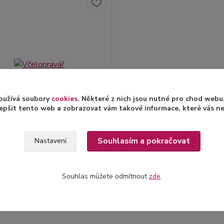
oužívá soubory
cookies
. Některé z nich jsou nutné pro chod web
epšit tento web a zobrazovat vám takové informace, které vás nejv
Souhlasím a pokračovat
Nastavení
avář
/
ks
Skladem > 3 ks
z DPH
Souhlas můžete odmítnout
zde
.
Přidat do košíku