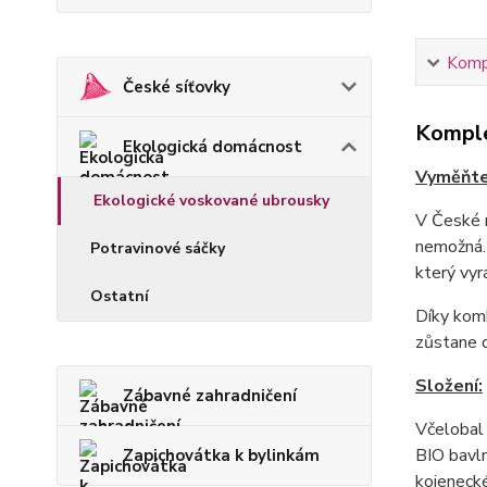
Kompl
České síťovky
Komple
Ekologická domácnost
Vyměňte 
Ekologické voskované ubrousky
V České r
nemožná. 
Potravinové sáčky
který vyr
Ostatní
Díky komb
zůstane d
Složení:
Zábavné zahradničení
Včelobal 
BIO bavln
Zapichovátka k bylinkám
kojeneck