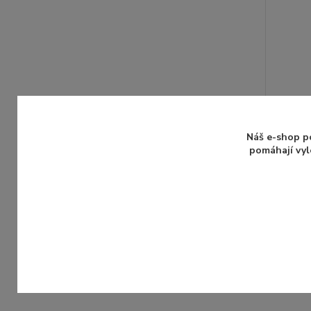
Náš e-shop p
pomáhají vyl
Včelopr
79 Kč
65 Kč
be