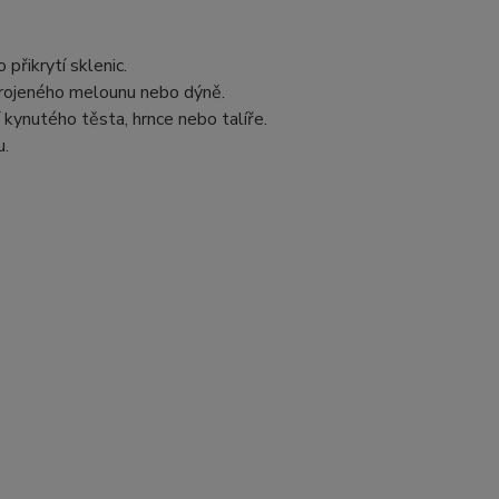
přikrytí sklenic.
ukrojeného melounu nebo dýně.
í kynutého těsta, hrnce nebo talíře.
u.