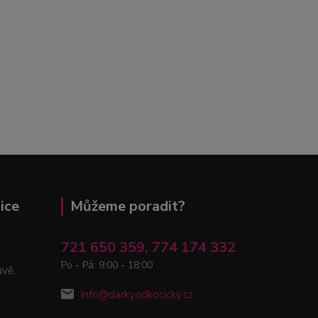
ice
Můžeme poradit?
721 650 359, 774 174 332
Po - Pá: 9:00 - 18:00
uvě.
info@darkyodkocicky.cz