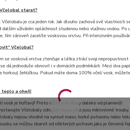
 Včelobal starat?
 Včelobalu je cca jeden rok. Jak dlouho zachová své vlastnosti s
d dalším užíváním opláchnout studenou nebo vlažnou vodou. Po u
jte, tím zároveň zacelíte voskovou vrstvu. Při intenzivním použí
ovit“ Včelobal?
m se vosková vrstva ztenčuje a látka ztrácí svoji nepropustnost
se dá jednoduše obnovit i v domácích podmínkách. Mezi dva papí
ne horkou) žehličkou. Pokud máte doma 100% včelí vosk, můžete
 teplo a oheň!
lí vosk je hořlavý! Proto držte své obaly daleko od plamenů!
ystavujte Včelobaly zdrojům tepla, jako jsou mikrovlnné trouby,
lobaly nejsou vhodné na syrové maso, horké potraviny nebo teku
ousky se můžou zbarvit od některých potravin jako je červená řep