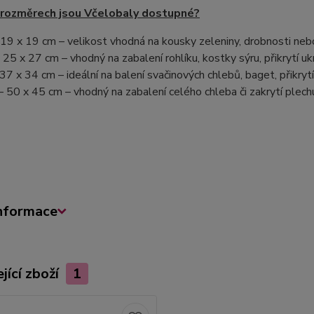
 rozměrech jsou Včelobaly dostupné?
 19 x 19 cm – velikost vhodná na kousky zeleniny, drobnosti nebo 
 25 x 27 cm – vhodný na zabalení rohlíku, kostky sýru, přikrytí 
 37 x 34 cm – ideální na balení svačinových chlebů, baget, přikryt
– 50 x 45 cm – vhodný na zabalení celého chleba či zakrytí plech
informace
jící zboží
1