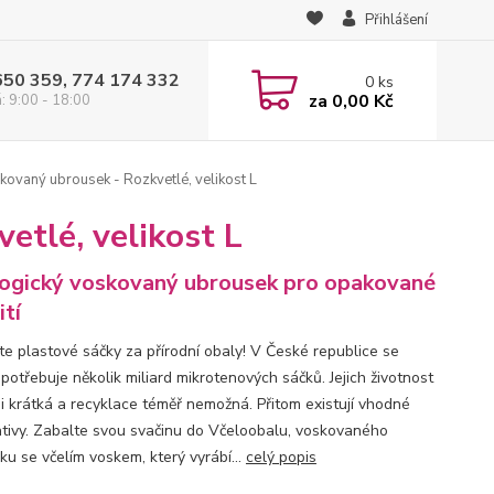
Přihlášení
650 359, 774 174 332
0
ks
za
0,00 Kč
: 9:00 - 18:00
ovaný ubrousek - Rozkvetlé, velikost L
etlé, velikost L
ogický voskovaný ubrousek pro opakované
ití
e plastové sáčky za přírodní obaly! V České republice se
potřebuje několik miliard mikrotenových sáčků. Jejich životnost
mi krátká a recyklace téměř nemožná. Přitom existují vhodné
ativy. Zabalte svou svačinu do Včeloobalu, voskovaného
ku se včelím voskem, který vyrábí...
celý popis