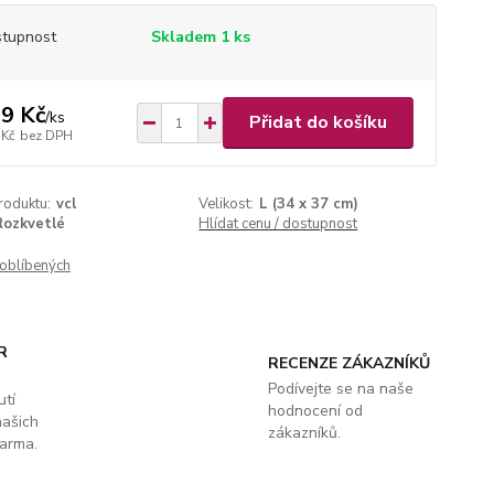
tupnost
Skladem 1 ks
9 Kč
/
ks
Přidat do košíku
 Kč
bez DPH
roduktu:
vcl
Velikost:
L (34 x 37 cm)
Rozkvetlé
Hlídat cenu / dostupnost
oblíbených
R
RECENZE ZÁKAZNÍKŮ
Podívejte se na naše
utí
hodnocení od
našich
zákazníků.
arma.