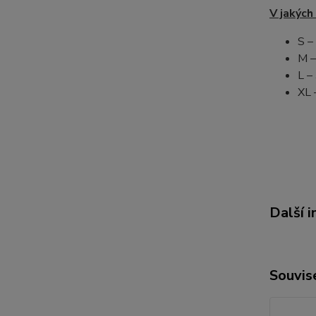
V jakých
S –
M –
L –
XL 
Další 
Souvise