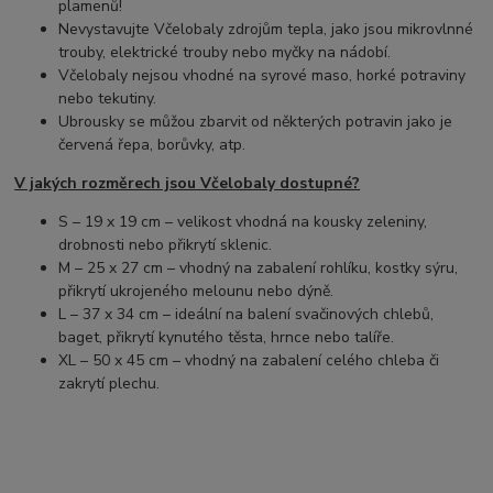
plamenů!
Nevystavujte Včelobaly zdrojům tepla, jako jsou mikrovlnné
trouby, elektrické trouby nebo myčky na nádobí.
Včelobaly nejsou vhodné na syrové maso, horké potraviny
nebo tekutiny.
Ubrousky se můžou zbarvit od některých potravin jako je
červená řepa, borůvky, atp.
V jakých rozměrech jsou Včelobaly dostupné?
S – 19 x 19 cm – velikost vhodná na kousky zeleniny,
drobnosti nebo přikrytí sklenic.
M – 25 x 27 cm – vhodný na zabalení rohlíku, kostky sýru,
přikrytí ukrojeného melounu nebo dýně.
L – 37 x 34 cm – ideální na balení svačinových chlebů,
baget, přikrytí kynutého těsta, hrnce nebo talíře.
XL – 50 x 45 cm – vhodný na zabalení celého chleba či
zakrytí plechu.