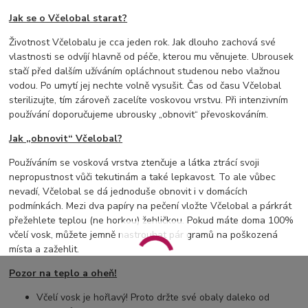
Jak se o Včelobal starat?
Životnost Včelobalu je cca jeden rok. Jak dlouho zachová své
vlastnosti se odvíjí hlavně od péče, kterou mu věnujete. Ubrousek
stačí před dalším užíváním opláchnout studenou nebo vlažnou
vodou. Po umytí jej nechte volně vysušit. Čas od času Včelobal
sterilizujte, tím zároveň zacelíte voskovou vrstvu. Při intenzivním
používání doporučujeme ubrousky „obnovit“ převoskováním.
Jak „obnovit“ Včelobal?
Používáním se vosková vrstva ztenčuje a látka ztrácí svoji
nepropustnost vůči tekutinám a také lepkavost. To ale vůbec
nevadí, Včelobal se dá jednoduše obnovit i v domácích
podmínkách. Mezi dva papíry na pečení vložte Včelobal a párkrát
přežehlete teplou (ne horkou) žehličkou. Pokud máte doma 100%
včelí vosk, můžete jemně nastrouhat pár gramů na poškozená
místa a zažehlit.
Pozor na teplo a oheň!
Včelí vosk je hořlavý! Proto držte své obaly daleko od