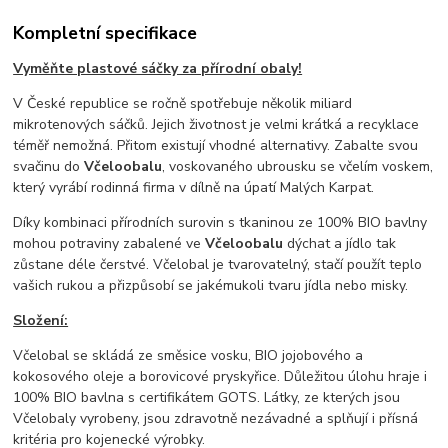
Kompletní specifikace
Vyměňte plastové sáčky za přírodní obaly!
V České republice se ročně spotřebuje několik miliard
mikrotenových sáčků. Jejich životnost je velmi krátká a recyklace
téměř nemožná. Přitom existují vhodné alternativy. Zabalte svou
svačinu do
Včeloobalu
, voskovaného ubrousku se včelím voskem,
který vyrábí rodinná firma v dílně na úpatí Malých Karpat.
Díky kombinaci přírodních surovin s tkaninou ze 100% BIO bavlny
mohou potraviny zabalené ve
Včeloobalu
dýchat a jídlo tak
zůstane déle čerstvé. Včelobal je tvarovatelný, stačí použít teplo
vašich rukou a přizpůsobí se jakémukoli tvaru jídla nebo misky.
Složení:
Včelobal se skládá ze směsice vosku, BIO jojobového a
kokosového oleje a borovicové pryskyřice. Důležitou úlohu hraje i
100% BIO bavlna s certifikátem GOTS. Látky, ze kterých jsou
Včelobaly vyrobeny, jsou zdravotně nezávadné a splňují i přísná
kritéria pro kojenecké výrobky.