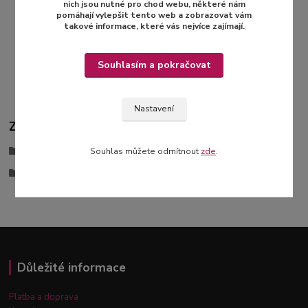
nich jsou nutné pro chod webu, některé nám
pomáhají vylepšit tento web a zobrazovat vám
Včelopravář
takové informace, které vás nejvíce zajímají.
79 Kč
/
ks
Skladem > 3 ks
65 Kč
bez DPH
Souhlasím a pokračovat
Přidat do košíku
Nastavení
Zboží zařazeno v kategoriích
Ekologická domácnost
Souhlas můžete odmítnout
zde
.
Ekologické voskované ubrousky
Důležité informace
Platba a doprava