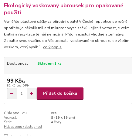
Ekologický voskovaný ubrousek pro opakované
použití
Vyměňte plastové sáčky za přírodní obaly! V České republice se ročně
spotřebuje několik miliard mikrotenových sáčků. Jejich životnost je velmi
krátká a recyklace téměř nemožná. Přitom existují vhodné alternativy.
Zabalte svou svačinu do Včeloobalu, voskovaného ubrousku se včelím
voskem, který vyrábí...
celý popis
Dostupnost
Skladem 1 ks
99 Kč
/
ks
82 Kč
bez DPH
Přidat do košíku
Číslo produktu:
vcs
Velikost:
S (19 x 19 cm)
Série:
4 živly
Hlídat cenu / dostupnost