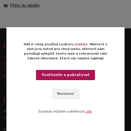
Přání do obálky
Náš e-shop používá soubory
cookies
. Některé z
Důležité informace
nich jsou nutné pro chod webu, některé nám
pomáhají vylepšit tento web a zobrazovat vám
Platba a doprava
takové informace, které vás nejvíce zajímají.
Kontakty
Obchodní podmínky
Souhlasím a pokračovat
Reklamace a vrácení zboží
Ochrana osobních údajů
Nastavení
Osobní odběr - Praha 12
Souhlas můžete odmítnout
zde
.
Podchýšská 129, 143 00
Areál zahradnictví Šťastný
Po - Pá: 9:00 - 18:00