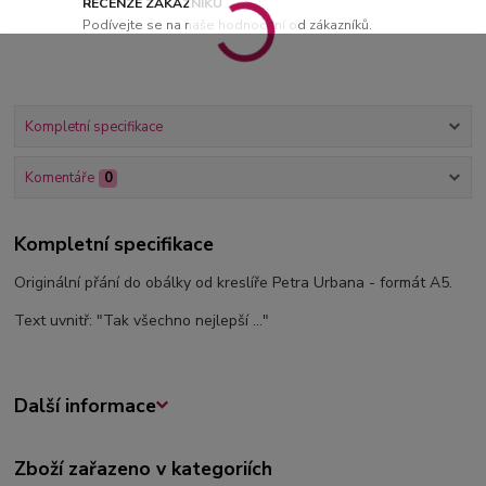
RECENZE ZÁKAZNÍKŮ
Podívejte se na naše hodnocení od zákazníků.
Kompletní specifikace
Komentáře
0
Kompletní specifikace
Originální přání do obálky od kreslíře Petra Urbana - formát A5.
Text uvnitř: "Tak všechno nejlepší ..."
Další informace
Zboží zařazeno v kategoriích