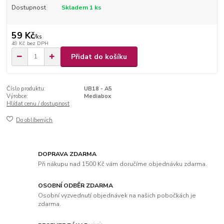
Dostupnost
Skladem 1 ks
59 Kč
/
ks
49 Kč
bez DPH
Přidat do košíku
Číslo produktu:
UB18 - A5
Výrobce:
Mediabox
Hlídat cenu / dostupnost
Do oblíbených
DOPRAVA ZDARMA
Při nákupu nad 1500 Kč vám doručíme objednávku zdarma.
OSOBNÍ ODBĚR ZDARMA
Osobní vyzvednutí objednávek na našich pobočkách je
zdarma.