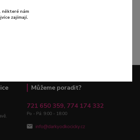
u, některé nám
íce zajímají.
ice
Můžeme poradit?
721 650 359, 774 174 332
Po - Pá: 9:00 - 18:00
uvě.
info@darkyodkocicky.cz