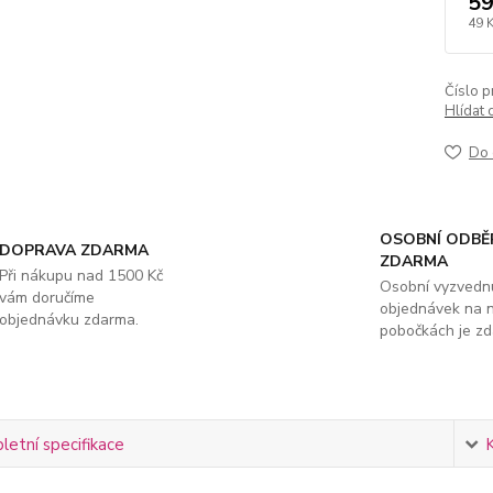
59
49 
Číslo p
Hlídat 
Do 
OSOBNÍ ODBĚ
DOPRAVA ZDARMA
ZDARMA
Při nákupu nad 1500 Kč
Osobní vyzvedn
vám doručíme
objednávek na 
objednávku zdarma.
pobočkách je zd
etní specifikace