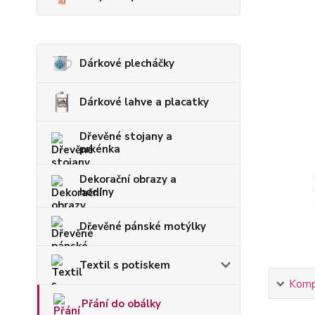
Dárkové plecháčky
Dárkové lahve a placatky
Dřevěné stojany a
prkénka
Dekorační obrazy a
hodiny
Dřevěné pánské motýlky
Textil s potiskem
Kompl
Přání do obálky