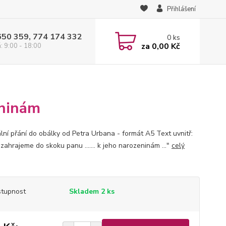
Přihlášení
650 359, 774 174 332
0
ks
za
0,00 Kč
: 9:00 - 18:00
eninám
ální přání do obálky od Petra Urbana - formát A5 Text uvnitř:
zahrajeme do skoku panu ....... k jeho narozeninám ..."
celý
tupnost
Skladem 2 ks