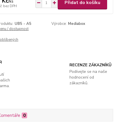
 Kč
/
ks
Přidat do košíku
Kč
bez DPH
roduktu:
UB5 - A5
Výrobce:
Mediabox
cenu / dostupnost
oblíbených
R
RECENZE ZÁKAZNÍKŮ
Podívejte se na naše
utí
hodnocení od
našich
zákazníků.
arma.
Komentáře
0