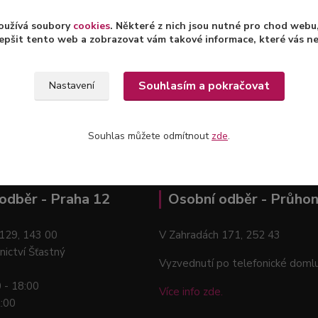
oužívá soubory
cookies
. Některé z nich jsou nutné pro chod web
epšit tento web a zobrazovat vám takové informace, které vás nejv
Souhlasím a pokračovat
Nastavení
Souhlas můžete odmítnout
zde
.
odběr - Praha 12
Osobní odběr - Průhon
129, 143 00
V Zahradách 171, 252 43
nictví Šťastný
Vyzvednutí po telefonické doml
0 - 18:00
Více info zde.
2:00