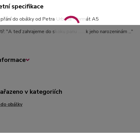
tní specifikace
í přání do obálky od Petra Urbana - formát A5
ř: "A teď zahrajeme do skoku panu ....... k jeho narozeninám ..."
informace
zařazeno v kategoriích
 do obálky