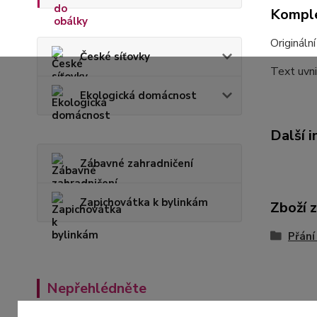
Komple
Origináln
České síťovky
Text uvnit
Ekologická domácnost
Další 
Zábavné zahradničení
Zapichovátka k bylinkám
Zboží 
Přání
Nepřehlédněte