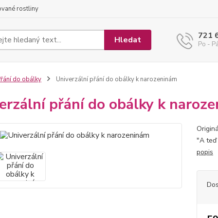
ované rostliny
721 
Hledat
Po - Pá
řání do obálky
Univerzální přání do obálky k narozeninám
erzální přání do obálky k naroz
Origin
"A teď 
popis
Dos