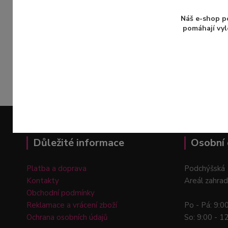
Při nákupu nad 1500Kč máte u nás
dopravu ZADARMO
a to se vyplatí!
Náš e-shop p
pomáhají vyl
Osobní odběr
na pobočkách v Praze a
Průhonicích
ZDARMA
Důležité informace
Osobní 
Platba a doprava
Podchýšská 
Kontakty
Areál zahrad
Obchodní podmínky
Reklamace a vrácení zboží
Po - Pá: 9:0
Ochrana osobních údajů
So: 9:00 - 1