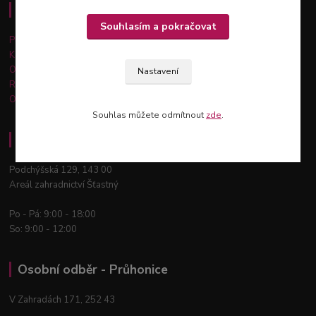
Důležité informace
Souhlasím a pokračovat
Platba a doprava
Kontakty
Obchodní podmínky
Nastavení
Reklamace a vrácení zboží
Ochrana osobních údajů
Souhlas můžete odmítnout
zde
.
Osobní odběr - Praha 12
Podchýšská 129, 143 00
Areál zahradnictví Šťastný
Po - Pá: 9:00 - 18:00
So: 9:00 - 12:00
Osobní odběr - Průhonice
V Zahradách 171, 252 43