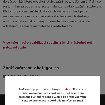
do zásobníků, které obsahují stabilizační roztok. Během 3-7 dní se
rostlinná míza odpaří a je zcela nahrazena stabilizačním roztokem.
Při tomto procesu může dojít i ke ztrátě barvy, která je pak
nahrazována pomocí potravinářského barviva. Následně jsou
rostliny omyty a uskladněny po několik dní v sušárně a před
odesláním, samozřejmě náležitě zkontrolovány.
Více informací o stabilizaci rostlin a jejich následné péči
naleznete zde
Zboží zařazeno v kategoriích
Stabilizované aranže
Náš e-shop používá soubory
cookies
. Některé z
nich jsou nutné pro chod webu, některé nám
pomáhají vylepšit tento web a zobrazovat vám
takové informace, které vás nejvíce zajímají.