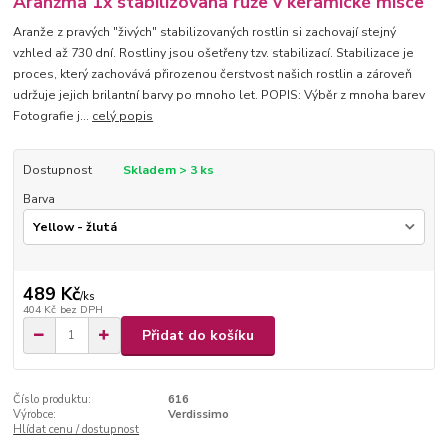
Aranžmá 1x stabilizovaná růže v keramické misce
Aranže z pravých "živých" stabilizovaných rostlin si zachovají stejný
vzhled až 730 dní. Rostliny jsou ošetřeny tzv. stabilizací. Stabilizace je
proces, který zachovává přirozenou čerstvost našich rostlin a zároveň
udržuje jejich brilantní barvy po mnoho let. POPIS: Výběr z mnoha barev
Fotografie j...
celý popis
Dostupnost
Skladem > 3 ks
Barva
489 Kč
/
ks
404 Kč
bez DPH
Přidat do košíku
Číslo produktu:
616
Výrobce:
Verdissimo
Hlídat cenu / dostupnost