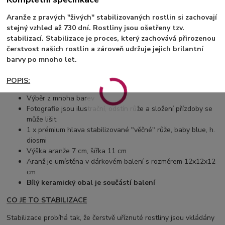
Aranže z pravých "živých" stabilizovaných rostlin si zachovají
stejný vzhled až 730 dní. Rostliny jsou ošetřeny tzv.
stabilizací. Stabilizace je proces, který zachovává přirozenou
čerstvost našich rostlin a zároveň udržuje jejich brilantní
barvy po mnoho let.
POPIS:
Výběr z mnoha barev
Fotografie jsou ilustrační, odstín růže a složení přízdoby se
může lišit
1 x prémium hlava stabilizované "věčné" růže, baby blue, h.
diosmi
Výška aranže 7 cm, šířka 11 cm
Aranž je umístěna v dárkovém balení s rozměrem 12x12x12
cm
Bílý keramický obal je součástí balení
CO JE TO STABILIZACE
Stabilizace probíhá tak, že čerstvě uříznuté rostliny jsou vkládány