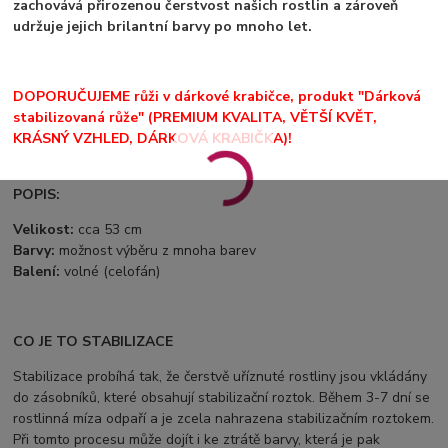
zachovává přirozenou čerstvost našich rostlin a zároveň
udržuje jejich brilantní barvy po mnoho let.
DOPORUČUJEME růži v dárkové krabičce, produkt "Dárková
stabilizovaná růže" (PREMIUM KVALITA, VĚTŠÍ KVĚT,
KRÁSNÝ VZHLED, DÁRKOVÁ KRABIČKA)!
POPIS:
Velikost:
cca 53 cm
Barvy:
možnost výběru z mnoha barev
Balení:
volné (celofán)
CO JE TO STABILIZACE
Stabilizace probíhá tak, že čerstvě uříznuté rostliny jsou vkládány
do zásobníků, které obsahují stabilizační roztok. Během 3-7 dní se
rostlinná míza odpaří a je zcela nahrazena stabilizačním roztokem.
Při tomto procesu může dojít i ke ztrátě barvy, která je pak