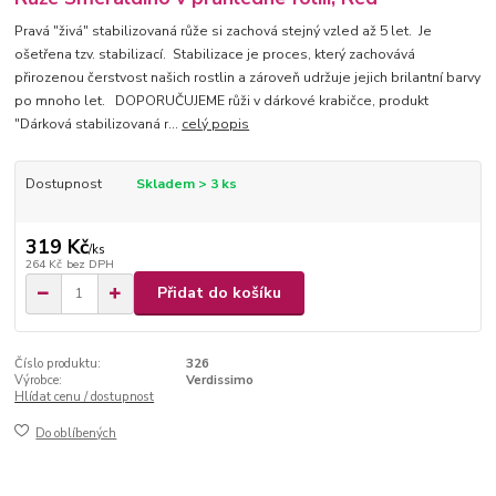
Pravá "živá" stabilizovaná růže si zachová stejný vzled až 5 let. Je
ošetřena tzv. stabilizací. Stabilizace je proces, který zachovává
přirozenou čerstvost našich rostlin a zároveň udržuje jejich brilantní barvy
po mnoho let. DOPORUČUJEME růži v dárkové krabičce, produkt
"Dárková stabilizovaná r...
celý popis
Dostupnost
Skladem > 3 ks
319 Kč
/
ks
264 Kč
bez DPH
Přidat do košíku
Číslo produktu:
326
Výrobce:
Verdissimo
Hlídat cenu / dostupnost
Do oblíbených