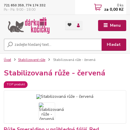
0
ks
721 650 359, 774 174 332
za
0,00 Kč
Po - Pá: 9:00 - 18:00
Menu
Hledat
Úvod
Stabilizované růže
Stabilizovaná růže - červená
Stabilizovaná růže - červená
TOP produkt
Růže Smeraldino v průhledné fóliií, Red