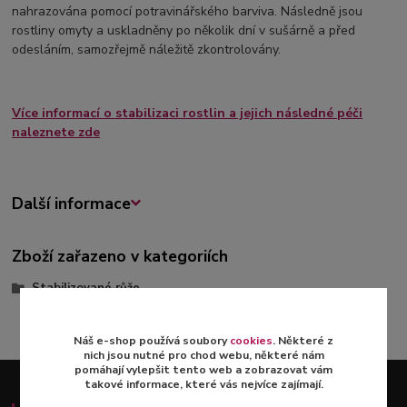
nahrazována pomocí potravinářského barviva. Následně jsou
rostliny omyty a uskladněny po několik dní v sušárně a před
odesláním, samozřejmě náležitě zkontrolovány.
Více informací o stabilizaci rostlin a jejich následné péči
naleznete zde
Další informace
Zboží zařazeno v kategoriích
Stabilizované růže
Náš e-shop používá soubory
cookies
. Některé z
nich jsou nutné pro chod webu, některé nám
pomáhají vylepšit tento web a zobrazovat vám
takové informace, které vás nejvíce zajímají.