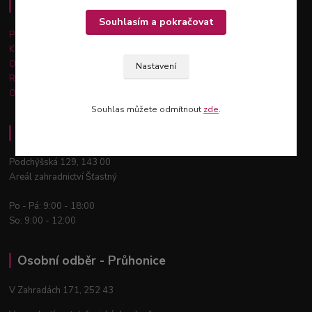
Důležité informace
Souhlasím a pokračovat
Platba a doprava
Kontakty
Obchodní podmínky
Nastavení
Reklamace a vrácení zboží
Ochrana osobních údajů
Souhlas můžete odmítnout
zde
.
Osobní odběr - Praha 12
Podchýšská 129, 143 00
Areál zahradnictví Šťastný
Po - Pá: 9:00 - 18:00
So: 9:00 - 12:00
Osobní odběr - Průhonice
V Zahradách 171, 252 43