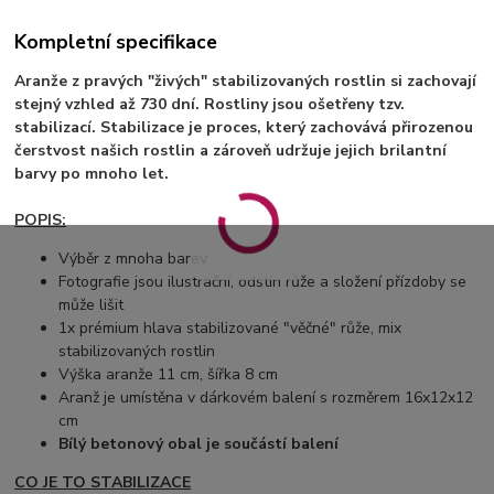
Kompletní specifikace
Aranže z pravých "živých" stabilizovaných rostlin si zachovají
stejný vzhled až 730 dní. Rostliny jsou ošetřeny tzv.
stabilizací. Stabilizace je proces, který zachovává přirozenou
čerstvost našich rostlin a zároveň udržuje jejich brilantní
barvy po mnoho let.
POPIS:
Výběr z mnoha barev
Fotografie jsou ilustrační, odstín růže a složení přízdoby se
může lišit
1x prémium hlava stabilizované "věčné" růže, mix
stabilizovaných rostlin
Výška aranže 11 cm, šířka 8 cm
Aranž je umístěna v dárkovém balení s rozměrem 16x12x12
cm
Bílý betonový obal je součástí balení
CO JE TO STABILIZACE