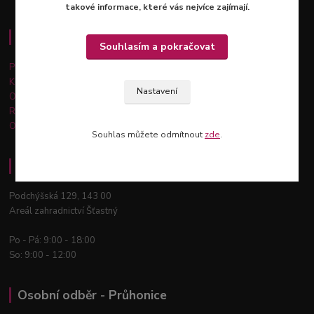
takové informace, které vás nejvíce zajímají.
Důležité informace
Souhlasím a pokračovat
Platba a doprava
Kontakty
Nastavení
Obchodní podmínky
Reklamace a vrácení zboží
Ochrana osobních údajů
Souhlas můžete odmítnout
zde
.
Osobní odběr - Praha 12
Podchýšská 129, 143 00
Areál zahradnictví Šťastný
Po - Pá: 9:00 - 18:00
So: 9:00 - 12:00
Osobní odběr - Průhonice