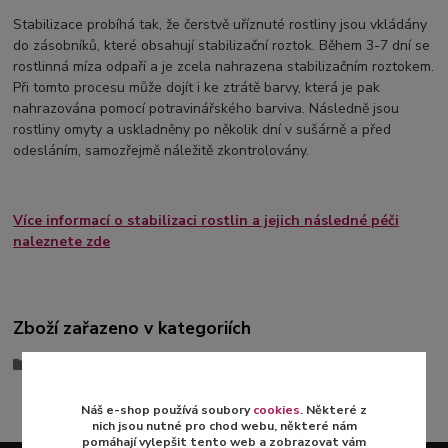
Stabilizace probíhá tak, že čerstvě uříznuté rostliny jsou vkládány
do zásobníků, které obsahují stabilizační roztok. Během 3-7 dní se
rostlinná míza odpaří a je zcela nahrazena stabilizačním roztokem.
Při tomto procesu může dojít i ke ztrátě barvy, která je pak
nahrazována pomocí potravinářského barviva. Následně jsou
rostliny omyty a uskladněny po několik dní v sušárně a před
odesláním, samozřejmě náležitě zkontrolovány.
Více informací o stabilizaci rostlin a jejich následné péči
naleznete zde
Zboží zařazeno v kategoriích
Stabilizované aranže
Náš e-shop používá soubory
cookies
. Některé z
nich jsou nutné pro chod webu, některé nám
pomáhají vylepšit tento web a zobrazovat vám