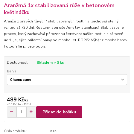
Aranžmá 1x stabilizovaná růže v betonovém
květináčku
Aranže z pravých "živých" stabilizovaných rostlin si zachovají stejný
vzhled až 730 dní. Rostliny jsou ošetřeny tzv. stabilizací. Stabilizace je
proces, který zachovává přirozenou čerstvost našich rostlin a zároveň
udržuje jejich brilantní barvy po mnoho let. POPIS: Výběr z mnoha barev
Fotografie j...
celý popis
Dostupnost
Skladem > 3 ks
Barva
489 Kč
/
ks
404 Kč
bez DPH
Přidat do košíku
Číslo produktu:
616