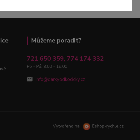
ice
Můžeme poradit?
721 650 359, 774 174 332
Po - Pá: 9:00 - 18:00
uvě.
info@darkyodkocicky.cz
Vytvořeno na
Eshop-rychle.cz