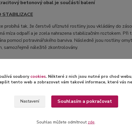
racitový betonový obal je součástí balení
O STABILIZACE
ce probíhá tak, že čerstvě uříznuté rostliny jsou vkládány do zás
nná míza odpaří a je zcela nahrazena stabilizačním roztokem. Při 
na pomocí potravinářského barviva. Následně jsou rostliny omyt
m, samozřejmě náležitě zkontrolovány.
ormací o stabilizaci rostlin a jejich následné péči naleznet
oužívá soubory
cookies
. Některé z nich jsou nutné pro chod web
epšit tento web a zobrazovat vám takové informace, které vás nejv
Souhlasím a pokračovat
Nastavení
zařazeno v kategoriích
Souhlas můžete odmítnout
zde
.
lizované aranže