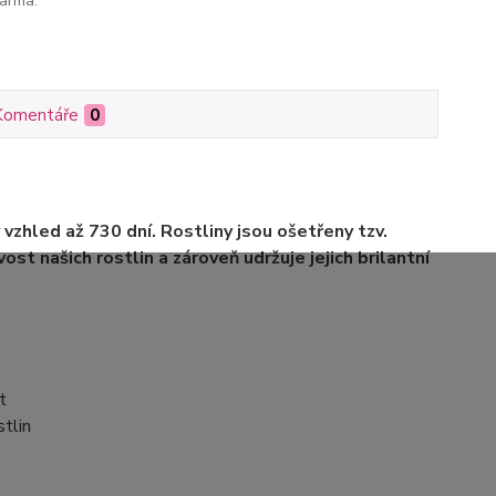
arma.
Komentáře
0
 vzhled až 730 dní. Rostliny jsou ošetřeny tzv.
ost našich rostlin a zároveň udržuje jejich brilantní
t
stlin