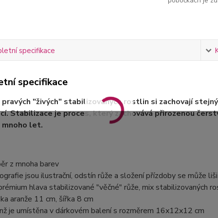
pobočkách je zd
etní specifikace
tní specifikace
 pravých "živých" stabilizovaných rostlin si zachovají stejný
ací. Stabilizace je proces, který zachovává přirozenou čerstv
 mnoho let.
ěr z mnoha barev
ografie jsou ilustrační, odstín růže a složení přízdoby se může liši
prémium hlava stabilizované "věčné" růže, mix stabilizovaných ro
ka aranže 11 cm, šířka 8 cm
nž je umístěna v dárkovém balení s rozměrem 16x12x12 cm