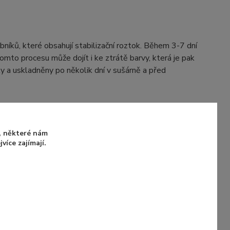
obníků, které obsahují stabilizační roztok. Během 3-7 dní
tomto procesu může dojít i ke ztrátě barvy, která je pak
y a uskladněny po několik dní v sušárně a před
e zde
u, některé nám
íce zajímají.