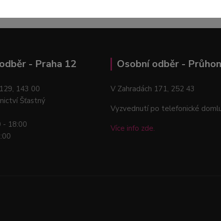
odběr - Praha 12
Osobní odběr - Průhon
129, 143 00
V Zahradách 171, 252 43
nictví Šťastný
Vyzvednutí po telefonické doml
0 - 18:00
Více info zde.
2:00