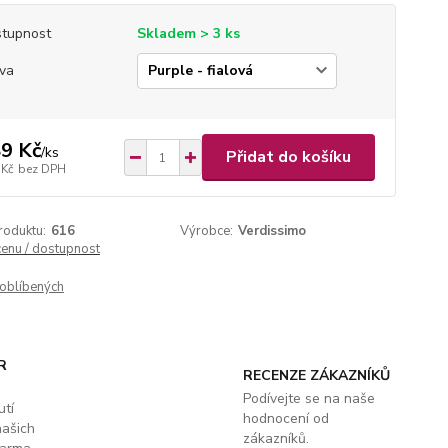
tupnost
Skladem > 3 ks
va
9 Kč
/
ks
Přidat do košíku
 Kč
bez DPH
roduktu:
616
Výrobce:
Verdissimo
cenu / dostupnost
oblíbených
R
RECENZE ZÁKAZNÍKŮ
Podívejte se na naše
utí
hodnocení od
našich
zákazníků.