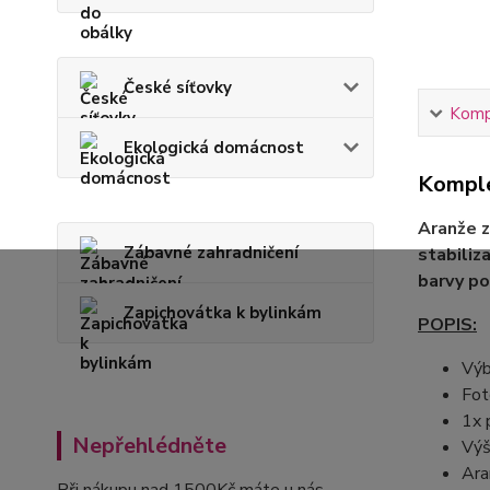
České síťovky
Kompl
Ekologická domácnost
Komple
Aranže z
Zábavné zahradničení
stabiliz
barvy po
Zapichovátka k bylinkám
POPIS:
Výb
Fot
1x 
Nepřehlédněte
Výš
Ara