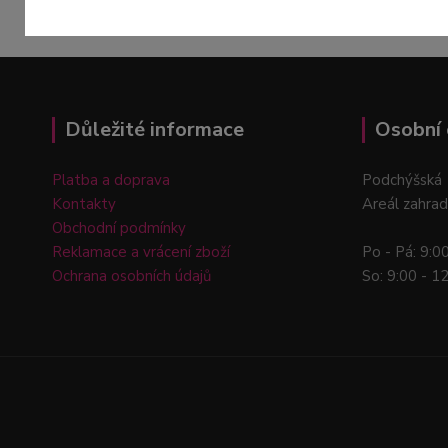
Důležité informace
Osobní 
Platba a doprava
Podchýšská 
Kontakty
Areál zahrad
Obchodní podmínky
Reklamace a vrácení zboží
Po - Pá: 9:0
Ochrana osobních údajů
So: 9:00 - 1