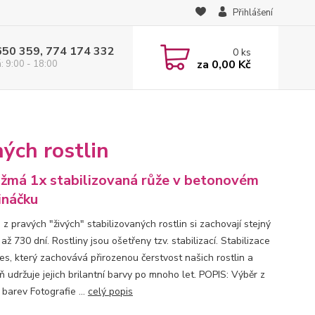
Přihlášení
650 359, 774 174 332
0
ks
za
0,00 Kč
: 9:00 - 18:00
ých rostlin
žmá 1x stabilizovaná růže v betonovém
ináčku
z pravých "živých" stabilizovaných rostlin si zachovají stejný
až 730 dní. Rostliny jsou ošetřeny tzv. stabilizací. Stabilizace
ces, který zachovává přirozenou čerstvost našich rostlin a
 udržuje jejich brilantní barvy po mnoho let. POPIS: Výběr z
barev Fotografie ...
celý popis