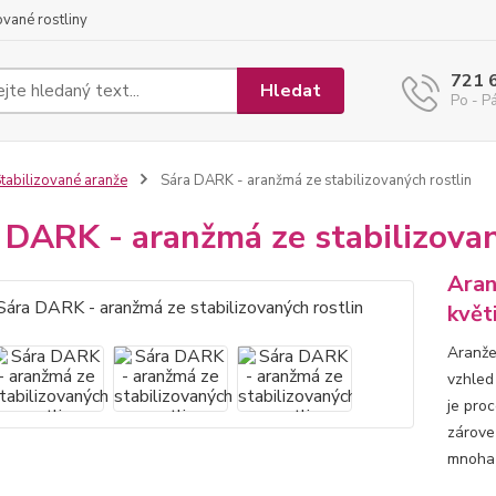
ované rostliny
721 
Hledat
Po - Pá
tabilizované aranže
Sára DARK - aranžmá ze stabilizovaných rostlin
 DARK - aranžmá ze stabilizovan
Aran
květ
Aranže 
vzhled 
je pro
zároveň
mnoha 