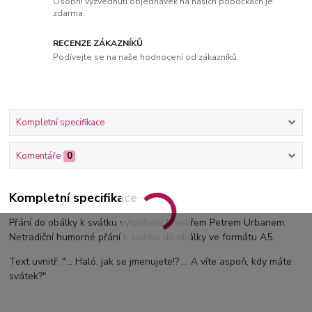
Osobní vyzvednutí objednávek na našich pobočkách je
zdarma.
RECENZE ZÁKAZNÍKŮ
Podívejte se na naše hodnocení od zákazníků.
Kompletní specifikace
Komentáře
0
Kompletní specifikace
Přání do obálky k svátku vytvořené kreslířem Petrem Urbanem.
Netradiční humorné přání k svátku do obálky ve formátu A5.
Text uvnitř: "... Haló, jak se jmenujete!? ... A víte aspoň, kdy máte
svátek?"