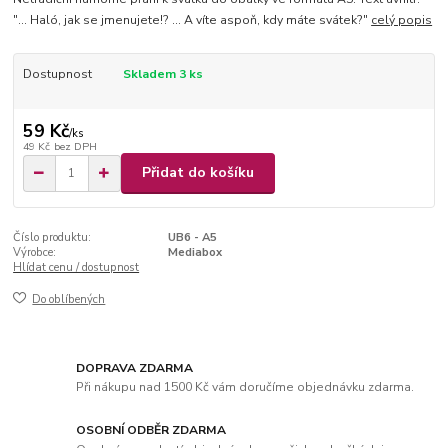
"... Haló, jak se jmenujete!? ... A víte aspoň, kdy máte svátek?"
celý popis
Dostupnost
Skladem 3 ks
59 Kč
/
ks
49 Kč
bez DPH
Přidat do košíku
Číslo produktu:
UB6 - A5
Výrobce:
Mediabox
Hlídat cenu / dostupnost
Do oblíbených
DOPRAVA ZDARMA
Při nákupu nad 1500 Kč vám doručíme objednávku zdarma.
OSOBNÍ ODBĚR ZDARMA