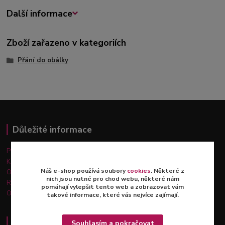
Další informace
Zboží zařazeno v kategoriích
Přání do obálky
Důležité informace
Platba a doprava
Kontakty
Náš e-shop používá soubory
cookies
. Některé z
Obchodní podmínky
nich jsou nutné pro chod webu, některé nám
Reklamace a vrácení zboží
pomáhají vylepšit tento web a zobrazovat vám
Ochrana osobních údajů
takové informace, které vás nejvíce zajímají.
Osobní odběr - Praha 12
Souhlasím a pokračovat