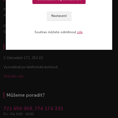
Podchýšská 129, 143 00
Areál zahradnictví Šťastný
Nastavení
Po - Pá: 9:00 - 18:00
So: 9:00 - 12:00
Souhlas můžete odmítnout
zde
.
Osobní odběr - Průhonice
V Zahradách 171, 252 43
Vyzvednutí po telefonické domluvě.
Více info zde.
Můžeme poradit?
721 650 359, 774 174 332
Po - Pá: 9:00 - 18:00