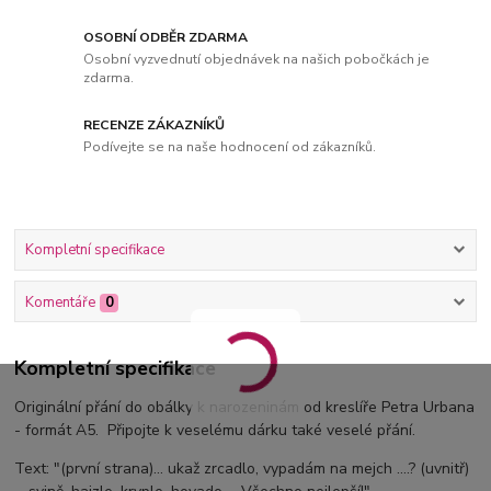
OSOBNÍ ODBĚR ZDARMA
Osobní vyzvednutí objednávek na našich pobočkách je
zdarma.
RECENZE ZÁKAZNÍKŮ
Podívejte se na naše hodnocení od zákazníků.
Kompletní specifikace
Komentáře
0
Kompletní specifikace
Originální přání do obálky k narozeninám od kreslíře Petra Urbana
- formát A5. Připojte k veselému dárku také veselé přání.
Text: "(první strana)... ukaž zrcadlo, vypadám na mejch ....? (uvnitř)