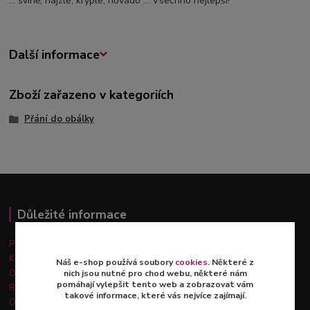
... svině, hajzle, kryple, hovado ... Všechno nejlepší!"
Další informace
Zboží zařazeno v kategoriích
Přání do obálky
Důležité informace
Platba a doprava
Kontakty
Náš e-shop používá soubory
cookies
. Některé z
Obchodní podmínky
nich jsou nutné pro chod webu, některé nám
pomáhají vylepšit tento web a zobrazovat vám
Reklamace a vrácení zboží
takové informace, které vás nejvíce zajímají.
Ochrana osobních údajů