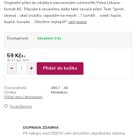
Originální přání do obálky k narozeninám od kreslíře Petra Urbana -
formát A5. Připojte k veselému dárku také veselé přání. Text: "(první
strana)... ukaž zrcadlo, vypadám na mejch ....? (uvnitř) ... svině, hajzle,
kryple, hovado ... Všechno nejlepší!"
celý popis
Dostupnost
Skladem 2 ks
59 Kč
/
ks
49 Kč
bez DPH
Přidat do košíku
Číslo produktu:
UB17 - A5
Výrobce:
Mediabox
Hlídat cenu / dostupnost
Do oblíbených
DOPRAVA ZDARMA
Při nákupu nad 1500 Kč vám doručíme objednávku zdarma.