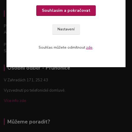
Souhlasím a pokračovat
Osobní odběr - Praha 12
Podchýšská 129, 143 00
Nastavení
Areál zahradnictví Šťastný
Po - Pá: 9:00 - 18:00
Souhlas můžete odmítnout
zde
.
So: 9:00 - 12:00
Osobní odběr - Průhonice
V Zahradách 171, 252 43
Vyzvednutí po telefonické domluvě.
Více info zde.
Můžeme poradit?