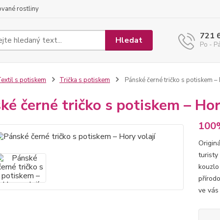
ované rostliny
721 
Hledat
Po - Pá
extil s potiskem
Trička s potiskem
Pánské černé tričko s potiskem – 
ké černé tričko s potiskem – Hor
100%
Origin
turisty
kouzlo
přírodo
ve vás 