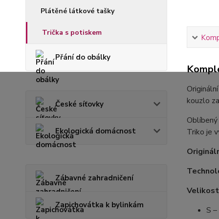
Plátěné látkové tašky
Trička s potiskem
Kompl
Přání do obálky
Komple
Origináln
kouzlo za
České síťovky
Oblíbený 
Ekologická domácnost
Triko je 
Originál
Technol
Zábavné zahradničení
Velikost
Zapichovátka k bylinkám
S –