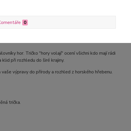
Komentáře
0
ovníky hor. Tričko "hory volají" ocení všichni kdo mají rádi
lid při rozhledu do širé krajiny.
a vaše výpravy do přírody a rozhled z horského hřebenu.
ná trička.