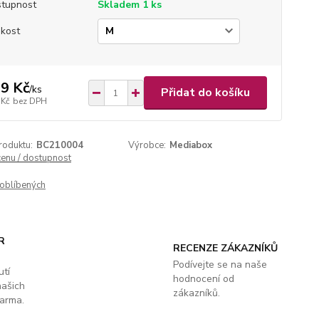
tupnost
Skladem 1 ks
ikost
9 Kč
/
ks
Přidat do košíku
 Kč
bez DPH
roduktu:
BC210004
Výrobce:
Mediabox
cenu / dostupnost
oblíbených
R
RECENZE ZÁKAZNÍKŮ
Podívejte se na naše
utí
hodnocení od
našich
zákazníků.
arma.