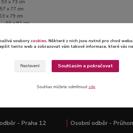
 53 x 73 cm
 57 x 77 cm
63 x 79 cm
 – 66 x 81 cm
oužívá soubory
cookies
. Některé z nich jsou nutné pro chod web
epšit tento web a zobrazovat vám takové informace, které vás nejv
zařazeno v kategoriích
Souhlasím a pokračovat
Nastavení
l s potiskem
Trička s potiskem
Souhlas můžete odmítnout
zde
.
odběr - Praha 12
Osobní odběr - Průhon