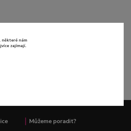
u, některé nám
íce zajímají.
ice
Můžeme poradit?