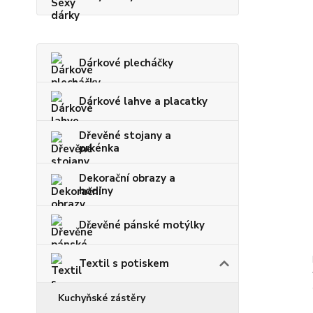
Dárkové plecháčky
Dárkové lahve a placatky
Dřevěné stojany a
prkénka
Dekorační obrazy a
hodiny
Dřevěné pánské motýlky
Textil s potiskem
Kuchyňské zástěry