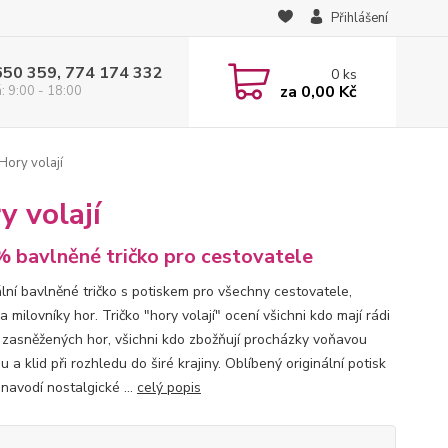
Přihlášení
650 359, 774 174 332
0
ks
za
0,00 Kč
: 9:00 - 18:00
Hory volají
y volají
 bavlněné tričko pro cestovatele
ální bavlněné tričko s potiskem pro všechny cestovatele,
 a milovníky hor. Tričko "hory volají" ocení všichni kdo mají rádi
 zasněžených hor, všichni kdo zbožňují procházky voňavou
u a klid při rozhledu do širé krajiny. Oblíbený originální potisk
navodí nostalgické ...
celý popis