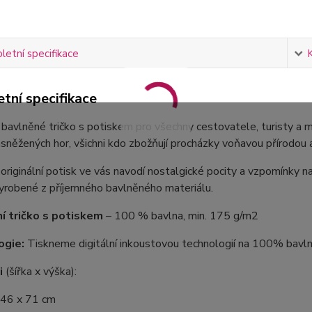
etní specifikace
tní specifikace
í bavlněné tričko s potiskem pro všechny cestovatele, turisty a mil
sněžených hor, všichni kdo zbožňují procházky voňavou přírodou a k
originální potisk ve vás navodí nostalgické pocity a vzpomínky n
vyrobené z příjemného bavlněného materiálu.
ní tričko s potiskem
– 100 % bavlna, min. 175 g/m2
ogie:
Tiskneme digitální inkoustovou technologií na 100% bavlně
i
(šířka x výška):
 46 x 71 cm