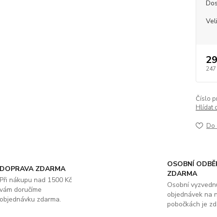
Dos
Vel
29
247
Číslo p
Hlídat 
Do 
OSOBNÍ ODBĚ
DOPRAVA ZDARMA
ZDARMA
Při nákupu nad 1500 Kč
Osobní vyzvedn
vám doručíme
objednávek na 
objednávku zdarma.
pobočkách je zd