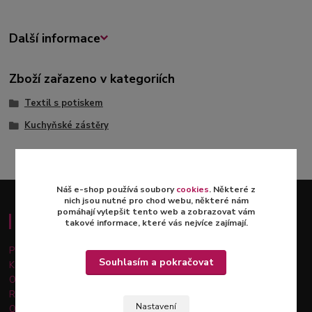
Další informace
Zboží zařazeno v kategoriích
Textil s potiskem
Kuchyňské zástěry
Náš e-shop používá soubory
cookies
. Některé z
nich jsou nutné pro chod webu, některé nám
pomáhají vylepšit tento web a zobrazovat vám
Důležité informace
takové informace, které vás nejvíce zajímají.
Platba a doprava
Souhlasím a pokračovat
Kontakty
Obchodní podmínky
Reklamace a vrácení zboží
Nastavení
Ochrana osobních údajů