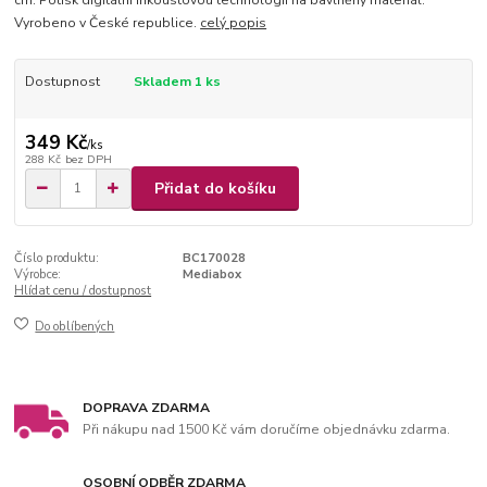
cm. Potisk digitální inkoustovou technologií na bavlněný materiál.
Vyrobeno v České republice.
celý popis
Dostupnost
Skladem 1 ks
349 Kč
/
ks
288 Kč
bez DPH
Přidat do košíku
Číslo produktu:
BC170028
Výrobce:
Mediabox
Hlídat cenu / dostupnost
Do oblíbených
DOPRAVA ZDARMA
Při nákupu nad 1500 Kč vám doručíme objednávku zdarma.
OSOBNÍ ODBĚR ZDARMA