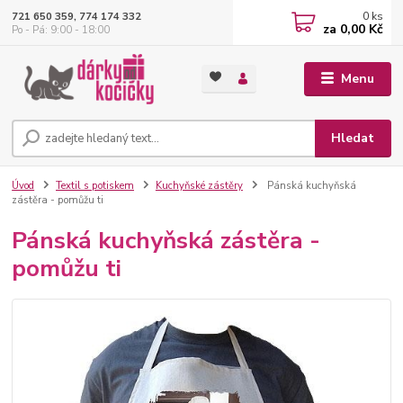
0
ks
721 650 359, 774 174 332
za
0,00 Kč
Po - Pá: 9:00 - 18:00
Menu
Hledat
Úvod
Textil s potiskem
Kuchyňské zástěry
Pánská kuchyňská
zástěra - pomůžu ti
Pánská kuchyňská zástěra -
pomůžu ti