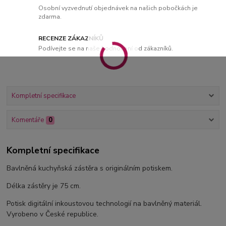
Osobní vyzvednutí objednávek na našich pobočkách je
zdarma.
RECENZE ZÁKAZNÍKŮ
Podívejte se na naše hodnocení od zákazníků.
Kompletní specifikace
Komentáře
0
Kompletní specifikace
Bavlněná kuchyňská zástěra s originálním potiskem.
Délka zástěry je 75 cm.
Potisk digitální inkoustovou technologií na bavlněný materiál.
Vyrobeno v České republice.