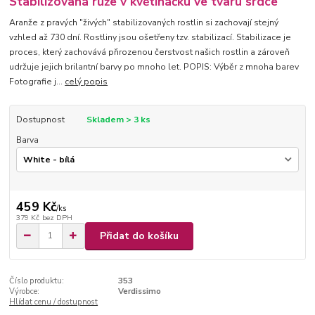
Stabilizovaná růže v květináčku ve tvaru srdce
Aranže z pravých "živých" stabilizovaných rostlin si zachovají stejný
vzhled až 730 dní. Rostliny jsou ošetřeny tzv. stabilizací. Stabilizace je
proces, který zachovává přirozenou čerstvost našich rostlin a zároveň
udržuje jejich brilantní barvy po mnoho let. POPIS: Výběr z mnoha barev
Fotografie j...
celý popis
Dostupnost
Skladem > 3 ks
Barva
459 Kč
/
ks
379 Kč
bez DPH
Přidat do košíku
Číslo produktu:
353
Výrobce:
Verdissimo
Hlídat cenu / dostupnost