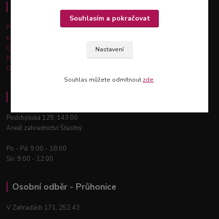
Důležité informace
Souhlasím a pokračovat
Platba a doprava
Kontakty
Obchodní podmínky
Nastavení
Reklamace a vrácení zboží
Ochrana osobních údajů
Souhlas můžete odmítnout
zde
.
Osobní odběr - Praha 12
Podchýšská 129, 143 00
Areál zahradnictví Šťastný
Po - Pá: 9:00 - 18:00
So: 9:00 - 12:00
Osobní odběr - Průhonice
V Zahradách 171, 252 43