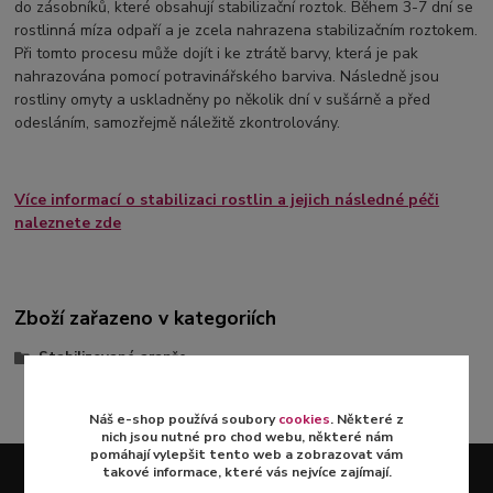
do zásobníků, které obsahují stabilizační roztok. Během 3-7 dní se
rostlinná míza odpaří a je zcela nahrazena stabilizačním roztokem.
Při tomto procesu může dojít i ke ztrátě barvy, která je pak
nahrazována pomocí potravinářského barviva. Následně jsou
rostliny omyty a uskladněny po několik dní v sušárně a před
odesláním, samozřejmě náležitě zkontrolovány.
Více informací o stabilizaci rostlin a jejich následné péči
naleznete zde
Zboží zařazeno v kategoriích
Stabilizované aranže
Náš e-shop používá soubory
cookies
. Některé z
nich jsou nutné pro chod webu, některé nám
pomáhají vylepšit tento web a zobrazovat vám
takové informace, které vás nejvíce zajímají.