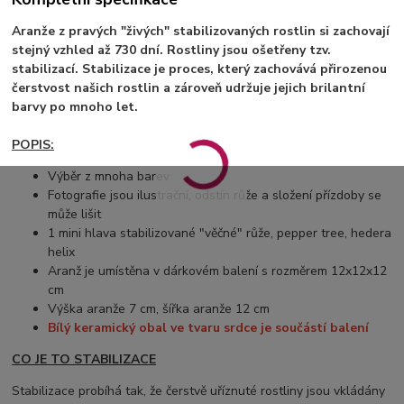
Aranže z pravých "živých" stabilizovaných rostlin si zachovají
stejný vzhled až 730 dní. Rostliny jsou ošetřeny tzv.
stabilizací. Stabilizace je proces, který zachovává přirozenou
čerstvost našich rostlin a zároveň udržuje jejich brilantní
barvy po mnoho let.
POPIS:
Výběr z mnoha barev
Fotografie jsou ilustrační, odstín růže a složení přízdoby se
může lišit
1 mini hlava stabilizované "věčné" růže, pepper tree, hedera
helix
Aranž je umístěna v dárkovém balení s rozměrem 12x12x12
cm
Výška aranže 7 cm, šířka aranže 12 cm
Bílý keramický obal ve tvaru srdce je součástí balení
CO JE TO STABILIZACE
Stabilizace probíhá tak, že čerstvě uříznuté rostliny jsou vkládány