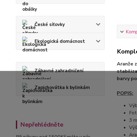
České síťovky
Kompl
Ekologická domácnost
Komple
Aranže z
Zábavné zahradničení
stabiliz
barvy po
Zapichovátka k bylinkám
POPIS:
Výb
Fot
3 m
Nepřehlédněte
Výš
Ara