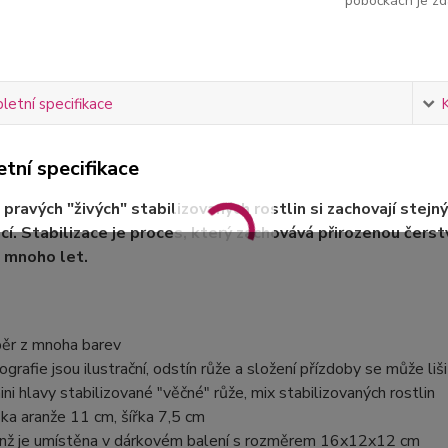
pobočkách je zd
etní specifikace
tní specifikace
 pravých "živých" stabilizovaných rostlin si zachovají stejný
ací. Stabilizace je proces, který zachovává přirozenou čerstv
 mnoho let.
ěr z mnoha barev
ografie jsou ilustrační, odstín růže a složení přízdoby se může liši
ini hlavy stabilizované "věčné" růže, mix stabilizovaných rostlin
ka aranže 11 cm, šířka 7,5 cm
nž je umístěna v dárkovém balení s rozměrem 16x12x12 cm