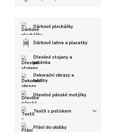
Dárkové plecháčky
Dárkové lahve a placatky
Dřevěné stojany a
prkénka
Dekorační obrazy a
hodiny
Dřevěné pánské motýlky
Textil s potiskem
Přání do obálky