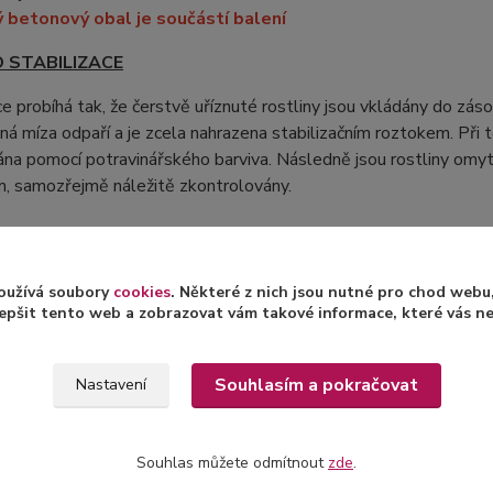
ý betonový obal je součástí balení
O STABILIZACE
ce probíhá tak, že čerstvě uříznuté rostliny jsou vkládány do zás
nná míza odpaří a je zcela nahrazena stabilizačním roztokem. Při 
na pomocí potravinářského barviva. Následně jsou rostliny omyt
m, samozřejmě náležitě zkontrolovány.
ormací o stabilizaci rostlin a jejich následné péči naleznet
oužívá soubory
cookies
. Některé z nich jsou nutné pro chod web
epšit tento web a zobrazovat vám takové informace, které vás nejv
Souhlasím a pokračovat
Nastavení
zařazeno v kategoriích
Souhlas můžete odmítnout
zde
.
lizované aranže