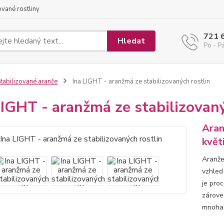
ované rostliny
721 
Hledat
Po - Pá
tabilizované aranže
Ina LIGHT - aranžmá ze stabilizovaných rostlin
LIGHT - aranžmá ze stabilizovaný
Aran
květ
Aranže 
vzhled 
je pro
zároveň
mnoha 