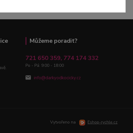
ice
Můžeme poradit?
721 650 359, 774 174 332
Po - Pá: 9:00 - 18:00
uvě.
info@darkyodkocicky.cz
Vytvořeno na
Eshop-rychle.cz