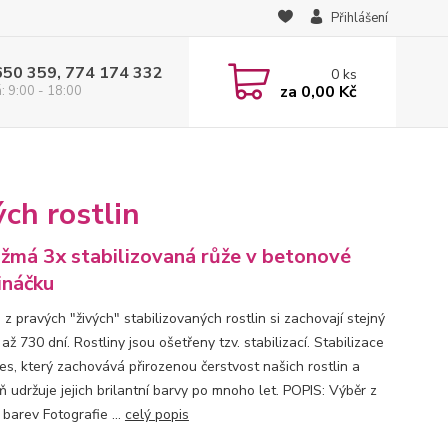
Přihlášení
650 359, 774 174 332
0
ks
za
0,00 Kč
: 9:00 - 18:00
ch rostlin
žmá 3x stabilizovaná růže v betonové
ináčku
z pravých "živých" stabilizovaných rostlin si zachovají stejný
až 730 dní. Rostliny jsou ošetřeny tzv. stabilizací. Stabilizace
ces, který zachovává přirozenou čerstvost našich rostlin a
 udržuje jejich brilantní barvy po mnoho let. POPIS: Výběr z
barev Fotografie ...
celý popis