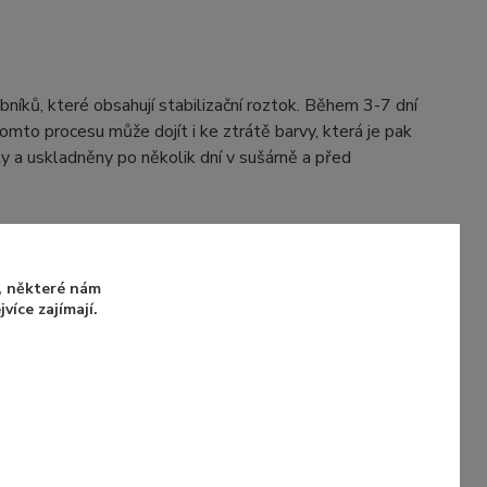
obníků, které obsahují stabilizační roztok. Během 3-7 dní
tomto procesu může dojít i ke ztrátě barvy, která je pak
y a uskladněny po několik dní v sušárně a před
e zde
u, některé nám
íce zajímají.