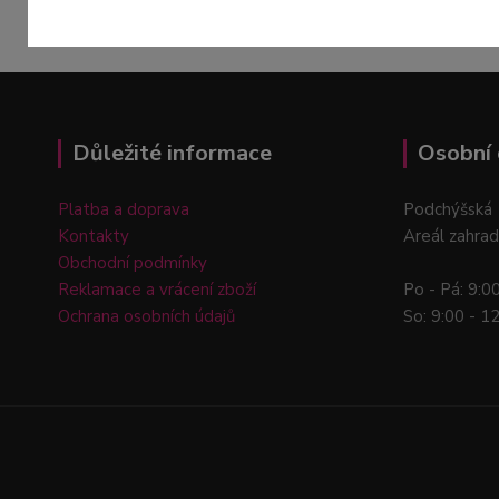
Důležité informace
Osobní 
Platba a doprava
Podchýšská 
Kontakty
Areál zahrad
Obchodní podmínky
Reklamace a vrácení zboží
Po - Pá: 9:0
Ochrana osobních údajů
So: 9:00 - 1