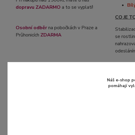
Při nákupu nad 1500Kč máte u nás
Bíl
dopravu ZADARMO
a to se vyplatí!
CO JE T
Osobní odběr
na pobočkách v Praze a
Stabiliza
Průhonicích
ZDARMA
se rostli
nahrazová
odeslání
Více inf
Náš e-shop p
pomáhají vyl
Zboží 
Stabi