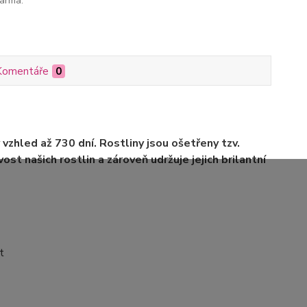
arma.
Komentáře
0
 vzhled až 730 dní. Rostliny jsou ošetřeny tzv.
ost našich rostlin a zároveň udržuje jejich brilantní
t