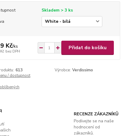
tupnost
Skladem > 3 ks
va
9 Kč
/
ks
Přidat do košíku
 Kč
bez DPH
roduktu:
613
Výrobce:
Verdissimo
cenu / dostupnost
oblíbených
R
RECENZE ZÁKAZNÍKŮ
Podívejte se na naše
utí
hodnocení od
našich
zákazníků.