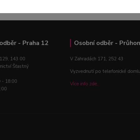
odběr - Praha 12
Osobní odběr - Průhon
129, 143 00
V Zahradách 171, 252 43
nictví Šťastný
Vyzvednutí po telefonické doml
0 - 18:00
Více info zde.
2:00