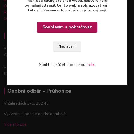
nich jsou nutné pro chod webu, některé nám
pomáhají vylepšit tento web a zobrazovat vám
Obchodní podmínky
takové informace, které vás nejvíce zajímají.
Reklamace a vrácení zboží
Ochrana osobních údajů
Souhlasím a pokračovat
Osobní odběr - Praha 12
Nastavení
Podchýšská 129, 143 00
Areál zahradnictví Šťastný
Souhlas můžete odmítnout
zde
.
Po - Pá: 9:00 - 18:00
So: 9:00 - 12:00
Osobní odběr - Průhonice
V Zahradách 171, 252 43
Vyzvednutí po telefonické domluvě.
Více info zde.