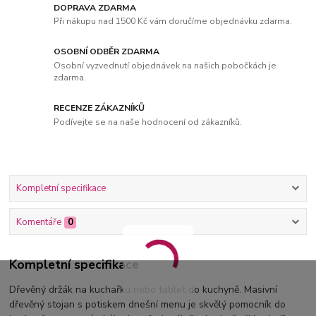
DOPRAVA ZDARMA
Při nákupu nad 1500 Kč vám doručíme objednávku zdarma.
OSOBNÍ ODBĚR ZDARMA
Osobní vyzvednutí objednávek na našich pobočkách je
zdarma.
RECENZE ZÁKAZNÍKŮ
Podívejte se na naše hodnocení od zákazníků.
Kompletní specifikace
Komentáře
0
Kompletní specifikace
Dřevěný držák na kuchařku nebo tablet do kuchyně. Masivní
dřevěný stojan s potiskem dnešní menu je skvělý pomocník do