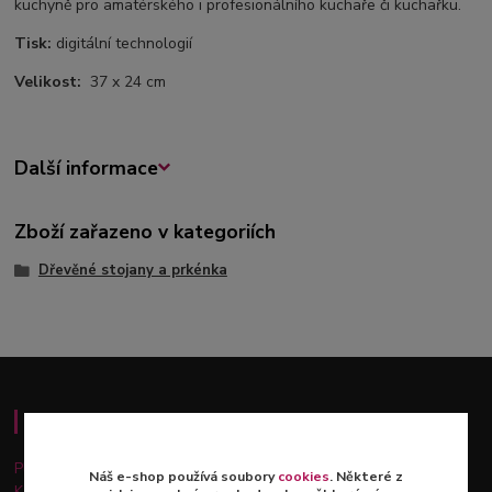
kuchyně pro amatérského i profesionálního kuchaře či kuchařku.
Tisk:
digitální technologií
Velikost:
37 x 24 cm
Další informace
Zboží zařazeno v kategoriích
Dřevěné stojany a prkénka
Důležité informace
Platba a doprava
Náš e-shop používá soubory
cookies
. Některé z
Kontakty