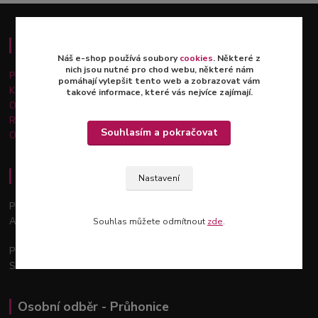
Důležité informace
Náš e-shop používá soubory
cookies
. Některé z
nich jsou nutné pro chod webu, některé nám
Platba a doprava
pomáhají vylepšit tento web a zobrazovat vám
Kontakty
takové informace, které vás nejvíce zajímají.
Obchodní podmínky
Reklamace a vrácení zboží
Souhlasím a pokračovat
Ochrana osobních údajů
Osobní odběr - Praha 12
Nastavení
Podchýšská 129, 143 00
Areál zahradnictví Šťastný
Souhlas můžete odmítnout
zde
.
Po - Pá: 9:00 - 18:00
So: 9:00 - 12:00
Osobní odběr - Průhonice