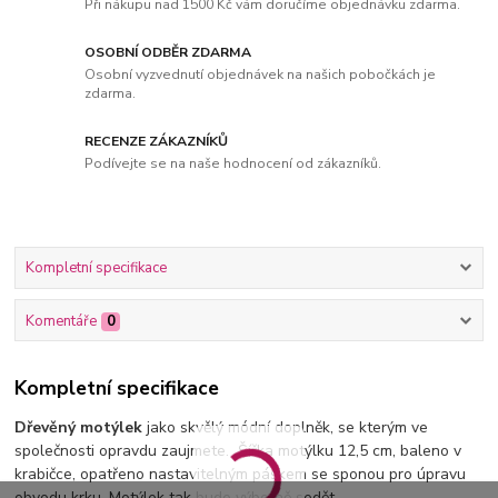
Při nákupu nad 1500 Kč vám doručíme objednávku zdarma.
OSOBNÍ ODBĚR ZDARMA
Osobní vyzvednutí objednávek na našich pobočkách je
zdarma.
RECENZE ZÁKAZNÍKŮ
Podívejte se na naše hodnocení od zákazníků.
Kompletní specifikace
Komentáře
0
Kompletní specifikace
Dřevěný motýlek
jako skvělý módní doplněk, se kterým ve
společnosti opravdu zaujmete. Šířka motýlku 12,5 cm, baleno v
krabičce, opatřeno nastavitelným páskem se sponou pro úpravu
obvodu krku. Motýlek tak bude výborně sedět.