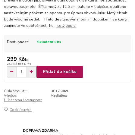
Dřevěný motýlek jako skvělý módní doplněk, se kterým ve společnosti
opravdu zaujmete. Šířka motýlku 12,5 cm, baleno v krabičce, opatřeno
nastavitelným páskem se sponou pro úpravu obvodu krku. Motýlek tak
bude výborně sedět. Tímto designovým módním doplňkem, se kterým
zaujmete ve společnosti, ho...
celý popis
Dostupnost
Skladem 1 ks
299 Kč
/
ks
247 Kč
bez DPH
Přidat do košíku
Číslo produktu:
BC125069
Výrobce:
Mediabox
Hlídat cenu / dostupnost
Do oblíbených
DOPRAVA ZDARMA