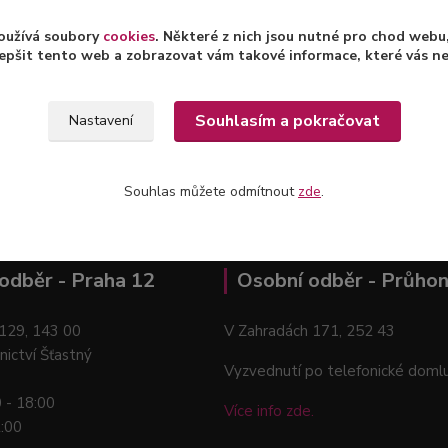
oužívá soubory
cookies
. Některé z nich jsou nutné pro chod web
epšit tento web a zobrazovat vám takové informace, které vás nejv
Souhlasím a pokračovat
Nastavení
Souhlas můžete odmítnout
zde
.
odběr - Praha 12
Osobní odběr - Průhon
129, 143 00
V Zahradách 171, 252 43
nictví Šťastný
Vyzvednutí po telefonické doml
0 - 18:00
Více info zde.
2:00