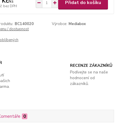
 Kč
/
ks
Přidat do košíku
Kč
bez DPH
roduktu:
BC140020
Výrobce:
Mediabox
cenu / dostupnost
oblíbených
R
RECENZE ZÁKAZNÍKŮ
Podívejte se na naše
utí
hodnocení od
našich
zákazníků.
arma.
Komentáře
0