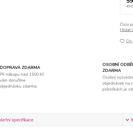
59
49 
Číslo p
Hlídat 
Do 
OSOBNÍ ODBĚ
DOPRAVA ZDARMA
ZDARMA
Při nákupu nad 1500 Kč
Osobní vyzvedn
vám doručíme
objednávek na 
objednávku zdarma.
pobočkách je zd
etní specifikace