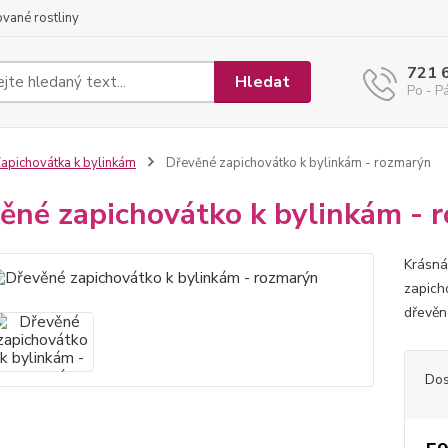
ované rostliny
721 
Hledat
Po - Pá
apichovátka k bylinkám
Dřevěné zapichovátko k bylinkám - rozmarýn
ěné zapichovátko k bylinkám - 
Krásná
zapich
dřevěn
Dos