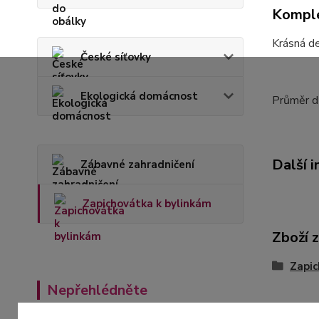
Komple
Krásná de
České síťovky
Ekologická domácnost
Průměr dř
Další 
Zábavné zahradničení
Zapichovátka k bylinkám
Zboží 
Zapic
Nepřehlédněte