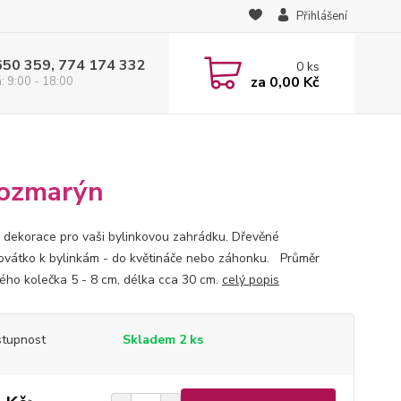
Přihlášení
650 359, 774 174 332
0
ks
za
0,00 Kč
: 9:00 - 18:00
rozmarýn
 dekorace pro vaši bylinkovou zahrádku. Dřevěné
ovátko k bylinkám - do květináče nebo záhonku. Průměr
ého kolečka 5 - 8 cm, délka cca 30 cm.
celý popis
tupnost
Skladem 2 ks