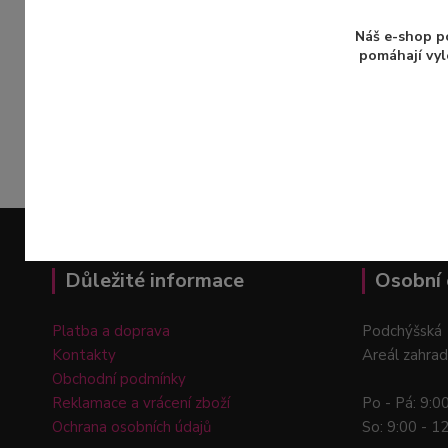
Při nákupu nad 1500Kč máte u nás
dopravu ZADARMO
a to se vyplatí!
Náš e-shop p
pomáhají vyl
Osobní odběr
na pobočkách v Praze a
Průhonicích
ZDARMA
Důležité informace
Osobní 
Platba a doprava
Podchýšská 
Kontakty
Areál zahrad
Obchodní podmínky
Reklamace a vrácení zboží
Po - Pá: 9:0
Ochrana osobních údajů
So: 9:00 - 1