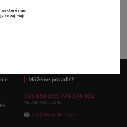
u, některé nám
íce zajímají.
ice
Můžeme poradit?
721 650 359, 774 174 332
Po - Pá: 9:00 - 18:00
uvě.
info@darkyodkocicky.cz