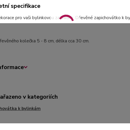
tní specifikace
korace pro vaši bylinkovou zahrádku. Dřevěné zapichovátko k by
evěného kolečka 5 - 8 cm, délka cca 30 cm.
informace
zařazeno v kategoriích
hovátka k bylinkám