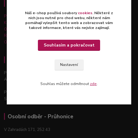
Důležité informace
Náš e-shop používá soubory
cookies
. Některé z
Platba a doprava
nich jsou nutné pro chod webu, některé nám
Kontakty
pomáhají vylepšit tento web a zobrazovat vám
takové informace, které vás nejvíce zajímají.
Obchodní podmínky
Reklamace a vrácení zboží
Ochrana osobních údajů
Souhlasím a pokračovat
Osobní odběr - Praha 12
Nastavení
Podchýšská 129, 143 00
Areál zahradnictví Šťastný
Souhlas můžete odmítnout
zde
.
Po - Pá: 9:00 - 18:00
So: 9:00 - 12:00
Osobní odběr - Průhonice
V Zahradách 171, 252 43