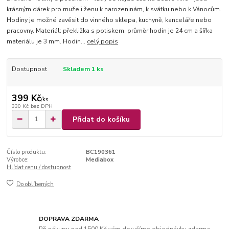
krásným dárek pro muže i ženu k narozeninám, k svátku nebo k Vánocům.
Hodiny je možné zavěsit do vinného sklepa, kuchyně, kanceláře nebo
pracovny. Materiál: překližka s potiskem, průměr hodin je 24 cm a šířka
materiálu je 3 mm. Hodin...
celý popis
Dostupnost
Skladem 1 ks
399 Kč
/
ks
330 Kč
bez DPH
Přidat do košíku
Číslo produktu:
BC190361
Výrobce:
Mediabox
Hlídat cenu / dostupnost
Do oblíbených
DOPRAVA ZDARMA
Při nákupu nad 1500 Kč vám doručíme objednávku zdarma.