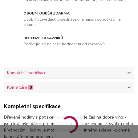
OSOBNÍ ODBĚR ZDARMA
Osobní vyzvednutí objednávek na našich pobočkách je
zdarma.
RECENZE ZÁKAZNÍKŮ
Podívejte se na naše hodnocení od zákazníků.
Kompletní specifikace
Komentáře
0
Kompletní specifikace
Dřevěné hodiny s potiskem - vždy se najde čas na dobré víno -
jsou krásným dárek pro muže i ženu k narozeninám, k svátku nebo
k Vánocům. Hodiny je možné zavěsit do vinného sklepa, kuchyně,
kanceláře nebo pracovny.