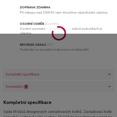
DOPRAVA ZDARMA
Při nákupu nad 1500 Kč vám doručíme objednávku zdarma.
OSOBNÍ ODBĚR ZDARMA
Osobní vyzvednutí objednávek na našich pobočkách je
zdarma.
RECENZE ZÁKAZNÍKŮ
Podívejte se na naše hodnocení od zákazníků.
Kompletní specifikace
Komentáře
0
Kompletní specifikace
Sada tří kůsů designových zavlažovacích kolíků. Zavlažovací kolík