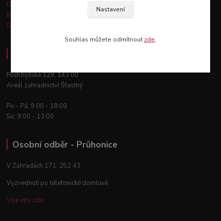
Obchodní podmínky
Nastavení
Reklamace a vrácení zboží
Ochrana osobních údajů
Souhlas můžete odmítnout
zde
.
Osobní odběr - Praha 12
Podchýšská 129, 143 00
Areál zahradnictví Šťastný
Po - Pá: 9:00 - 18:00
So: 9:00 - 12:00
Osobní odběr - Průhonice
V Zahradách 171, 252 43
Vyzvednutí po telefonické domluvě.
Více info zde.