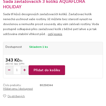
Sada zavlažovacích 3 kolíků AQUAFLORA
HOLIDAY
Sada tří kůsů designových zavlažovacích kolíků. Zavlažovací kolík
nenechá uschnout vaše rostliny. Již můžete bez starostí vyrazit na
dovolenou a nemusíte prosit sousedy, aby vám zalévali rostliny. Voda
postupně odkapává přes zavlažovací kolík z běžné pet lahve a je tak
udržována stabilní vlhkost půd...
celý popis
Dostupnost
Skladem 1 ks
343 Kč
/
ks
283 Kč
bez DPH
Přidat do košíku
Číslo produktu:
80256344
Hlídat cenu / dostupnost
Do oblíbených