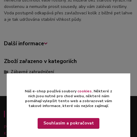
nenechá uschnout vaše rostliny. Již můžete bez starostí vyrazit na
dovolenou a nemusíte prosit sousedy, aby vám zalévali rostliny.
Voda postupně odkapává přes zavlažovací kolík z běžné pet lahve
a je tak udržována stabilní vlhkost půdy.
Další informace
Zboží zařazeno v kategoriích
Zábavné zahradničení
Náš e-shop používá soubory
cookies
. Některé z
nich jsou nutné pro chod webu, některé nám
pomáhají vylepšit tento web a zobrazovat vám
takové informace, které vás nejvíce zajímají.
Důležité informace
Souhlasím a pokračovat
Platba a doprava
Kontakty