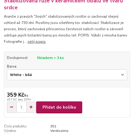
Stabilizovaná růže v keramickém obalu ve tvaru
srdce
Aranže z pravých "živých" stabilizovaných rostlin si zachovají stejný
vzhled až 730 dní. Rostliny jsou ošetřeny tzv. stabilizací. Stabilizace je
proces, který zachovává přirozenou čerstvost našich rostlin a zároveň
udržuje jejich brilantní barvy po mnoho let. POPIS: Výběr z mnoha barev
Fotografie j...
celý popis
Dostupnost
Skladem > 3 ks
Barva
359 Kč
/
ks
297 Kč
bez DPH
Přidat do košíku
Číslo produktu:
351
Výrobce:
Verdissimo