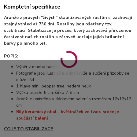
Kompletní specifikace
Aranže z pravých "živých" stabilizovaných rostlin si zachovají
stejný vzhled až 730 dní. Rostliny jsou ošetřeny tzv.
stabilizací. Stabilizace je proces, který zachovává přirozenou
čerstvost našich rostlin a zároveň udržuje jejich brilantní
barvy po mnoho let.
POPIS:
Výběr z mnoha barev
Fotografie jsou ilustrační, odstín růže a složení přízdoby se
může lišit
1 hlava mini, pepper tree, hedera helix
Výška aranže 5 cm, šířka 7-8 cm
Aranž je umístěna v dárkovém balení s rozměrem 16x12x12
cm
Bílý keramický obal - květináček ve tvaru srdce je
součástí balení
CO JE TO STABILIZACE