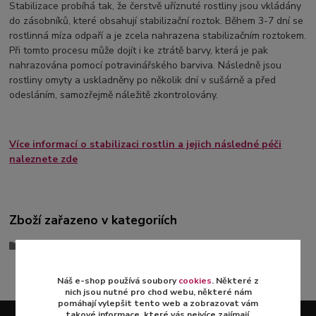
Stabilizace probíhá tak, že čerstvě uříznuté rostliny jsou vkládány
do zásobníků, které obsahují stabilizační roztok. Během 3-7 dní se
rostlinná míza odpaří a je zcela nahrazena stabilizačním roztokem.
Při tomto procesu může dojít i ke ztrátě barvy, která je pak
nahrazována pomocí potravinářského barviva. Následně jsou
rostliny omyty a uskladněny po několik dní v sušárně a před
odesláním, samozřejmě náležitě zkontrolovány.
Více informací o stabilizaci rostlin a jejich následné péči
naleznete zde
Zboží zařazeno v kategoriích
Stabilizované aranže
Náš e-shop používá soubory
cookies
. Některé z
nich jsou nutné pro chod webu, některé nám
pomáhají vylepšit tento web a zobrazovat vám
takové informace, které vás nejvíce zajímají.