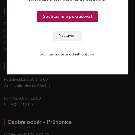
Důležité informace
Souhlasím a pokračovat
Platba a doprava
Kontakty
Nastavení
Obchodní podmínky
Reklamace a vrácení zboží
Ochrana osobních údajů
Souhlas můžete odmítnout
zde
.
Osobní odběr - Praha 12
Podchýšská 129, 143 00
Areál zahradnictví Šťastný
Po - Pá: 9:00 - 18:00
So: 9:00 - 12:00
Osobní odběr - Průhonice
V Zahradách 171, 252 43