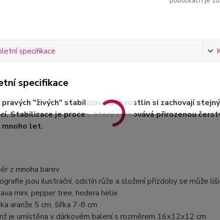
pobočkách je zd
etní specifikace
tní specifikace
 pravých "živých" stabilizovaných rostlin si zachovají stejný
ací. Stabilizace je proces, který zachovává přirozenou čerstv
o mnoho let.
ěr z mnoha barev
ografie jsou ilustrační, odstín růže a složení přízdoby se může liši
lava mini, pepper tree, hedera helix
ka aranže 5 cm, šířka 7-8 cm
nž je umístěna v dárkovém balení s rozměrem 16x12x12 cm