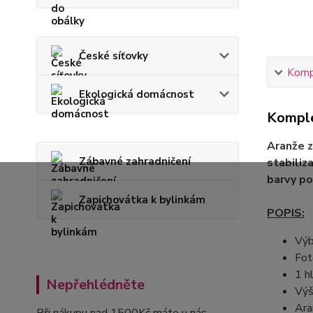
České síťovky
Kompl
Ekologická domácnost
Komple
Aranže z
Zábavné zahradničení
stabiliz
barvy p
Zapichovátka k bylinkám
POPIS:
Výb
Fot
1 h
Nepřehlédněte
Výš
Ara