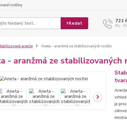
ované rostliny
721 
Hledat
Po - Pá
tabilizované aranže
Aneta - aranžmá ze stabilizovaných rostlin
a - aranžmá ze stabilizovaných r
Stab
tvar
Aranže 
vzhled 
je pro
zároveň
mnoha 