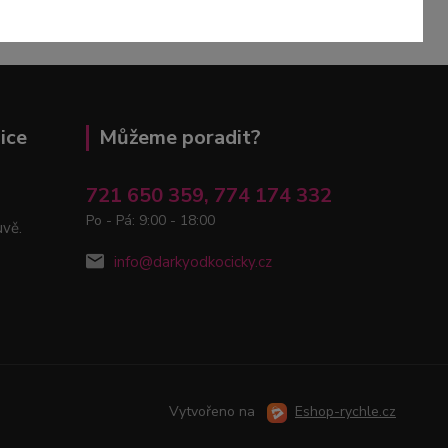
ice
Můžeme poradit?
721 650 359, 774 174 332
Po - Pá: 9:00 - 18:00
uvě.
info@darkyodkocicky.cz
Vytvořeno na
Eshop-rychle.cz