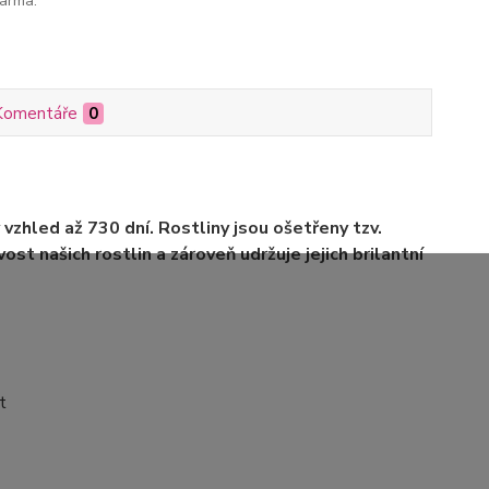
arma.
Komentáře
0
 vzhled až 730 dní. Rostliny jsou ošetřeny tzv.
ost našich rostlin a zároveň udržuje jejich brilantní
t