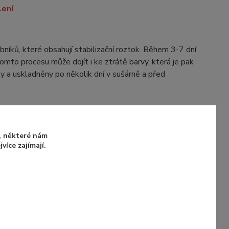
lení
obníků, které obsahují stabilizační roztok. Během 3-7 dní
tomto procesu může dojít i ke ztrátě barvy, která je pak
y a uskladněny po několik dní v sušárně a před
e zde
u, některé nám
íce zajímají.