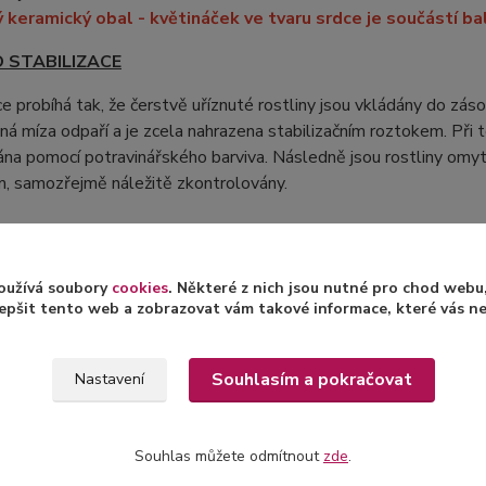
ý keramický obal - květináček ve tvaru srdce je součástí ba
O STABILIZACE
ce probíhá tak, že čerstvě uříznuté rostliny jsou vkládány do zás
nná míza odpaří a je zcela nahrazena stabilizačním roztokem. Při 
na pomocí potravinářského barviva. Následně jsou rostliny omyt
m, samozřejmě náležitě zkontrolovány.
ormací o stabilizaci rostlin a jejich následné péči naleznet
oužívá soubory
cookies
. Některé z nich jsou nutné pro chod web
epšit tento web a zobrazovat vám takové informace, které vás nejv
Souhlasím a pokračovat
Nastavení
zařazeno v kategoriích
Souhlas můžete odmítnout
zde
.
lizované aranže