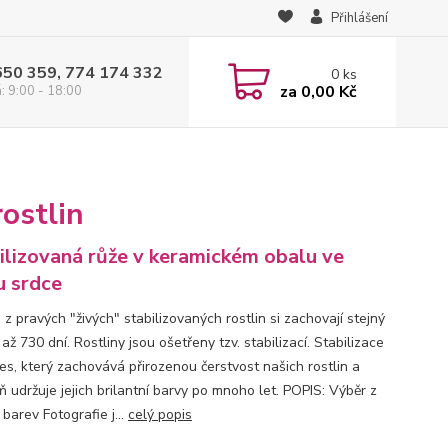
Přihlášení
650 359, 774 174 332
0
ks
za
0,00 Kč
: 9:00 - 18:00
ostlin
ilizovaná růže v keramickém obalu ve
u srdce
z pravých "živých" stabilizovaných rostlin si zachovají stejný
až 730 dní. Rostliny jsou ošetřeny tzv. stabilizací. Stabilizace
ces, který zachovává přirozenou čerstvost našich rostlin a
 udržuje jejich brilantní barvy po mnoho let. POPIS: Výběr z
barev Fotografie j...
celý popis