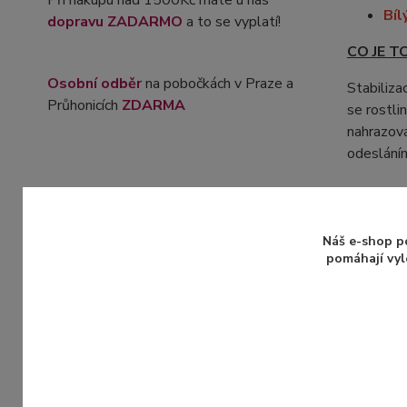
Při nákupu nad 1500Kč máte u nás
Bíl
dopravu ZADARMO
a to se vyplatí!
CO JE T
Osobní odběr
na pobočkách v Praze a
Stabiliza
Průhonicích
ZDARMA
se rostli
nahrazová
odeslání
Více inf
Náš e-shop p
pomáhají vyl
Zboží 
Stabi