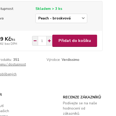
tupnost
Skladem > 3 ks
va
9 Kč
/
ks
Přidat do košíku
 Kč
bez DPH
roduktu:
351
Výrobce:
Verdissimo
cenu / dostupnost
oblíbených
R
RECENZE ZÁKAZNÍKŮ
Podívejte se na naše
utí
hodnocení od
našich
zákazníků.