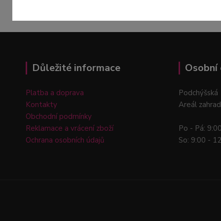
Důležité informace
Osobní 
Platba a doprava
Podchýšská 
Kontakty
Areál zahrad
Obchodní podmínky
Reklamace a vrácení zboží
Po - Pá: 9:0
Ochrana osobních údajů
So: 9:00 - 1