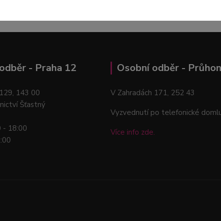
odběr - Praha 12
Osobní odběr - Průhon
129, 143 00
V Zahradách 171, 252 43
nictví Šťastný
Vyzvednutí po telefonické doml
0 - 18:00
Více info zde.
2:00