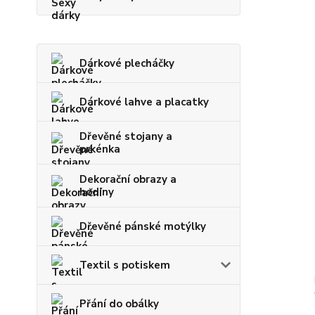
Dárkové plecháčky
Dárkové lahve a placatky
Dřevěné stojany a
prkénka
Dekorační obrazy a
hodiny
Dřevěné pánské motýlky
Textil s potiskem
Přání do obálky