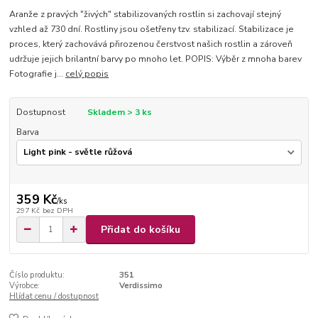
Aranže z pravých "živých" stabilizovaných rostlin si zachovají stejný
vzhled až 730 dní. Rostliny jsou ošetřeny tzv. stabilizací. Stabilizace je
proces, který zachovává přirozenou čerstvost našich rostlin a zároveň
udržuje jejich brilantní barvy po mnoho let. POPIS: Výběr z mnoha barev
Fotografie j...
celý popis
Dostupnost
Skladem > 3 ks
Barva
359 Kč
/
ks
297 Kč
bez DPH
Přidat do košíku
Číslo produktu:
351
Výrobce:
Verdissimo
Hlídat cenu / dostupnost