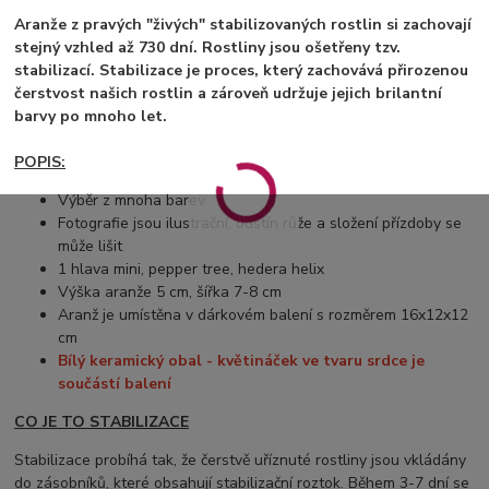
Aranže z pravých "živých" stabilizovaných rostlin si zachovají
stejný vzhled až 730 dní. Rostliny jsou ošetřeny tzv.
stabilizací. Stabilizace je proces, který zachovává přirozenou
čerstvost našich rostlin a zároveň udržuje jejich brilantní
barvy po mnoho let.
POPIS:
Výběr z mnoha barev
Fotografie jsou ilustrační, odstín růže a složení přízdoby se
může lišit
1 hlava mini, pepper tree, hedera helix
Výška aranže 5 cm, šířka 7-8 cm
Aranž je umístěna v dárkovém balení s rozměrem 16x12x12
cm
Bílý keramický obal - květináček ve tvaru srdce je
součástí balení
CO JE TO STABILIZACE
Stabilizace probíhá tak, že čerstvě uříznuté rostliny jsou vkládány
do zásobníků, které obsahují stabilizační roztok. Během 3-7 dní se