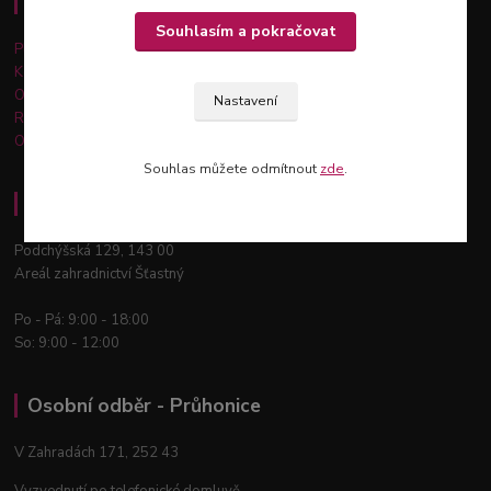
Důležité informace
Souhlasím a pokračovat
Platba a doprava
Kontakty
Obchodní podmínky
Nastavení
Reklamace a vrácení zboží
Ochrana osobních údajů
Souhlas můžete odmítnout
zde
.
Osobní odběr - Praha 12
Podchýšská 129, 143 00
Areál zahradnictví Šťastný
Po - Pá: 9:00 - 18:00
So: 9:00 - 12:00
Osobní odběr - Průhonice
V Zahradách 171, 252 43
Vyzvednutí po telefonické domluvě.