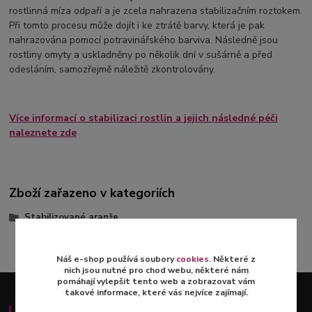
rostlinná míza odpaří a je zcela nahrazena stabilizačním roztokem.
Při tomto procesu může dojít i ke ztrátě barvy, která je pak
nahrazována pomocí potravinářského barviva. Následně jsou
rostliny omyty a uskladněny po několik dní v sušárně a před
odesláním, samozřejmě náležitě zkontrolovány.
Více informací o stabilizaci rostlin a jejich následné péči
naleznete zde
Zboží zařazeno v kategoriích
Stabilizované aranže
Náš e-shop používá soubory
cookies
. Některé z
nich jsou nutné pro chod webu, některé nám
pomáhají vylepšit tento web a zobrazovat vám
takové informace, které vás nejvíce zajímají.