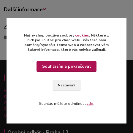
Další informace
Zboží zařazeno v kategoriích
Náš e-shop používá soubory
cookies
. Některé z
Stabilizované růže
nich jsou nutné pro chod webu, některé nám
pomáhají vylepšit tento web a zobrazovat vám
takové informace, které vás nejvíce zajímají.
Souhlasím a pokračovat
Důležité informace
Nastavení
Platba a doprava
Kontakty
Obchodní podmínky
Souhlas můžete odmítnout
zde
.
Reklamace a vrácení zboží
Ochrana osobních údajů
Osobní odběr - Praha 12