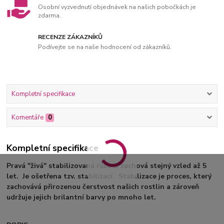
Osobní vyzvednutí objednávek na našich pobočkách je
zdarma.
RECENZE ZÁKAZNÍKŮ
Podívejte se na naše hodnocení od zákazníků.
Kompletní specifikace
Komentáře
0
Kompletní specifikace
Pravá "živá" stabilizovaná růže si zachová stejný vzled až 5
let. Je ošetřena tzv. stabilizací. Stabilizace je proces, který
zachovává přirozenou čerstvost našich rostlin a zároveň
udržuje jejich brilantní barvy po mnoho let.