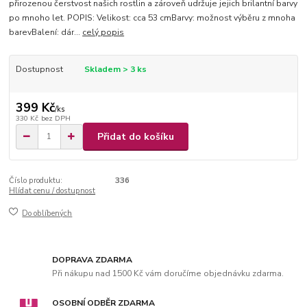
přirozenou čerstvost našich rostlin a zároveň udržuje jejich brilantní barvy
po mnoho let. POPIS: Velikost: cca 53 cmBarvy: možnost výběru z mnoha
barevBalení: dár...
celý popis
Dostupnost
Skladem > 3 ks
399 Kč
/
ks
330 Kč
bez DPH
Přidat do košíku
Číslo produktu:
336
Hlídat cenu / dostupnost
Do oblíbených
DOPRAVA ZDARMA
Při nákupu nad 1500 Kč vám doručíme objednávku zdarma.
OSOBNÍ ODBĚR ZDARMA