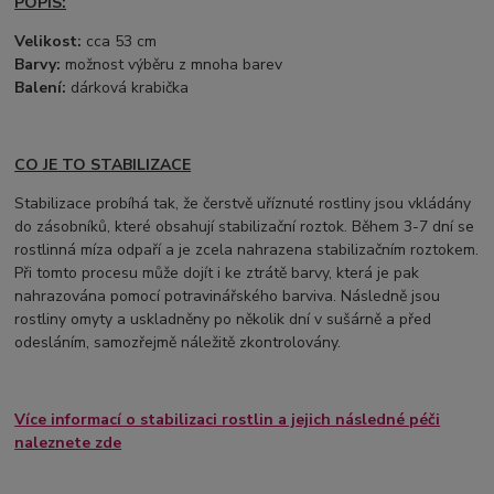
POPIS:
Velikost:
cca 53 cm
Barvy:
možnost výběru z mnoha barev
Balení:
dárková krabička
CO JE TO STABILIZACE
Stabilizace probíhá tak, že čerstvě uříznuté rostliny jsou vkládány
do zásobníků, které obsahují stabilizační roztok. Během 3-7 dní se
rostlinná míza odpaří a je zcela nahrazena stabilizačním roztokem.
Při tomto procesu může dojít i ke ztrátě barvy, která je pak
nahrazována pomocí potravinářského barviva. Následně jsou
rostliny omyty a uskladněny po několik dní v sušárně a před
odesláním, samozřejmě náležitě zkontrolovány.
Více informací o stabilizaci rostlin a jejich následné péči
naleznete zde